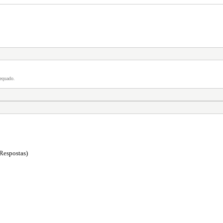
equado.
Respostas)