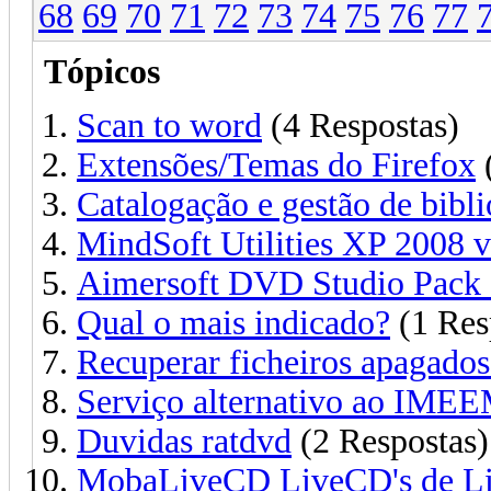
68
69
70
71
72
73
74
75
76
77
Tópicos
Scan to word
(4 Respostas)
Extensões/Temas do Firefox
(
Catalogação e gestão de bibli
MindSoft Utilities XP 2008 v
Aimersoft DVD Studio Pack 1
Qual o mais indicado?
(1 Res
Recuperar ficheiros apagados
Serviço alternativo ao IME
Duvidas ratdvd
(2 Respostas)
MobaLiveCD LiveCD's de L