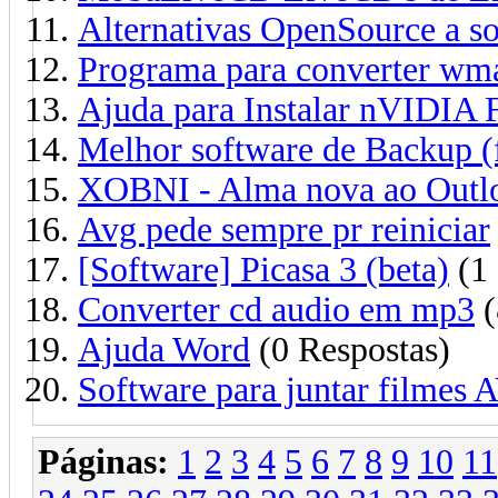
Alternativas OpenSource a so
Programa para converter wm
Ajuda para Instalar nVIDIA 
Melhor software de Backup (
XOBNI - Alma nova ao Outl
Avg pede sempre pr reiniciar
[Software] Picasa 3 (beta)
(1 
Converter cd audio em mp3
(
Ajuda Word
(0 Respostas)
Software para juntar filmes 
Páginas:
1
2
3
4
5
6
7
8
9
10
11