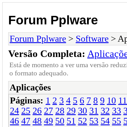
Forum Pplware
Forum Pplware
>
Software
> Ap
Versão Completa:
Aplicaçõ
Está de momento a ver uma versão reduz
o formato adequado.
Aplicações
Páginas:
1
2
3
4
5
6
7
8
9
10
11
24
25
26
27
28
29
30
31
32
33
46
47
48
49
50
51
52
53
54
55