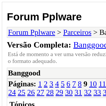
Forum Pplware
Forum Pplware
>
Parceiros
> B
Versão Completa:
Banggoo
Está de momento a ver uma versão reduz
o formato adequado.
Banggood
Páginas:
1
2
3
4
5
6
7
8
9
10
11
24
25
26
27
28
29
30
31
32
33
Tópicos