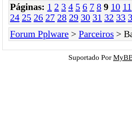
Páginas:
1
2
3
4
5
6
7
8
9
10
11
24
25
26
27
28
29
30
31
32
33
Forum Pplware
>
Parceiros
> B
Suportado Por
MyB