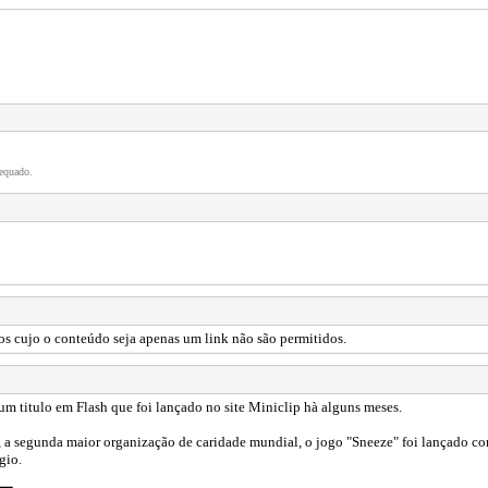
equado.
os cujo o conteúdo seja apenas um link não são permitidos.
 um titulo em Flash que foi lançado no site Miniclip hà alguns meses.
 a segunda maior organização de caridade mundial, o jogo "Sneeze" foi lançado com
gio.