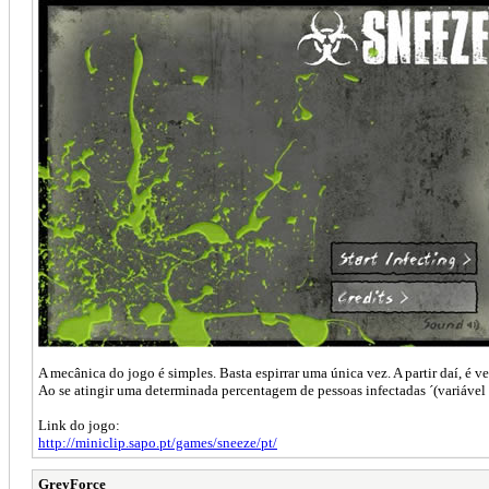
A mecânica do jogo é simples. Basta espirrar uma única vez. A partir daí, é v
Ao se atingir uma determinada percentagem de pessoas infectadas ´(variável d
Link do jogo:
http://miniclip.sapo.pt/games/sneeze/pt/
GreyForce