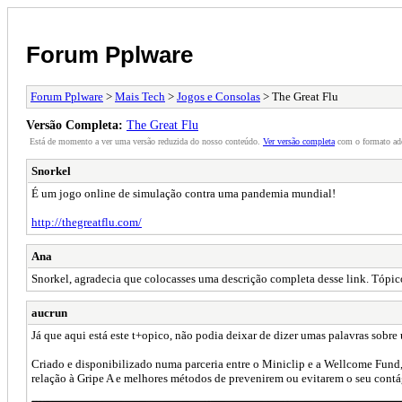
Forum Pplware
Forum Pplware
>
Mais Tech
>
Jogos e Consolas
> The Great Flu
Versão Completa:
The Great Flu
Está de momento a ver uma versão reduzida do nosso conteúdo.
Ver versão completa
com o formato ad
Snorkel
É um jogo online de simulação contra uma pandemia mundial!
http://thegreatflu.com/
Ana
Snorkel, agradecia que colocasses uma descrição completa desse link. Tópic
aucrun
Já que aqui está este t+opico, não podia deixar de dizer umas palavras sobre
Criado e disponibilizado numa parceria entre o Miniclip e a Wellcome Fund,
relação à Gripe A e melhores métodos de prevenirem ou evitarem o seu contá