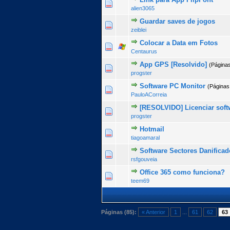
0 Voto(s) - 0 de 5 na totalida
1
2
3
4
5
alien3065
Guardar saves de jogos
0 Voto(s) - 0 de 5 na totalida
1
2
3
4
5
zeiblei
Colocar a Data em Fotos
0 Voto(s) - 0 de 5 na totalida
1
2
3
4
5
Centaurus
App GPS [Resolvido]
(Página
0 Voto(s) - 0 de 5 na totalida
1
2
3
4
5
progster
Software PC Monitor
(Páginas
0 Voto(s) - 0 de 5 na totalida
1
2
3
4
5
PauloACorreia
[RESOLVIDO] Licenciar soft
1 Voto(s) - 5 de 5 na t
1
2
3
4
5
progster
Hotmail
0 Voto(s) - 0 de 5 na totalida
1
2
3
4
5
tiagoamaral
Software Sectores Danificad
0 Voto(s) - 0 de 5 na totalida
1
2
3
4
5
rsfgouveia
Office 365 como funciona?
0 Voto(s) - 0 de 5 na totalida
1
2
3
4
5
teem69
Páginas (85):
« Anterior
1
...
61
62
63