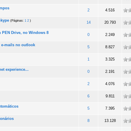
empos
de
2
4.516
Skype
(Páginas:
1
2
)
de
14
20.793
m PEN Drive, no Windows 8
de
0
2.249
 e-mails no outlook
de
5
8.827
de
1
3.325
net experience...
de
0
2.191
de
2
4.076
de
6
9.811
utomáticos
de
5
7.395
ionários
de
8
13.128