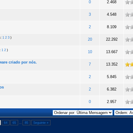
de
0
2.468
de
3
4.548
de
2
8.109
s:
1
2
3
)
de
20
22.292
:
1
2
)
de
10
13.667
ware criado por nós.
otalidade
7
13.352
de
2
5.845
os
de
2
6.382
de
0
2.957
64
65
...
85
Seguinte »