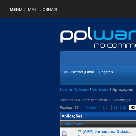
MENU
MAIL
JORNAIS
Olá, Visitante! (
Entrar
—
Registar
)
Forum Pplware
/
Software
/
Aplicações
Utilizadores a verem este fórum: 12 Visitante(s)
Páginas (85):
« Anterior
1
...
61
62
63
Aplicações
Tópico
/
Autor
[APP] Jornada na Galaxia
0 Voto(s) - 0 de 5 na totalida
1
2
3
4
5