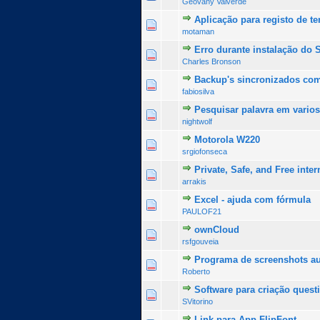
Geovany Valverde
Aplicação para registo de t
0 Voto(s) - 0 de 5 na totalida
1
2
3
4
5
motaman
Erro durante instalação do 
0 Voto(s) - 0 de 5 na totalida
1
2
3
4
5
Charles Bronson
Backup's sincronizados co
0 Voto(s) - 0 de 5 na totalida
1
2
3
4
5
fabiosilva
Pesquisar palavra em varios
0 Voto(s) - 0 de 5 na totalida
1
2
3
4
5
nightwolf
Motorola W220
0 Voto(s) - 0 de 5 na totalida
1
2
3
4
5
srgiofonseca
Private, Safe, and Free inter
0 Voto(s) - 0 de 5 na totalida
1
2
3
4
5
arrakis
Excel - ajuda com fórmula
0 Voto(s) - 0 de 5 na totalida
1
2
3
4
5
PAULOF21
ownCloud
0 Voto(s) - 0 de 5 na totalida
1
2
3
4
5
rsfgouveia
Programa de screenshots a
0 Voto(s) - 0 de 5 na totalida
1
2
3
4
5
Roberto
Software para criação quest
0 Voto(s) - 0 de 5 na totalida
1
2
3
4
5
SVitorino
Link para App FlipFont