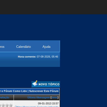
ros
Calendário
Ajuda
Hora corrente:
07-08-2026, 05:46
r o Fórum Como Lido
|
Subscrever Este Fórum
aliação
Última Mensagem
[
desc
]
09-01-2013 15:57