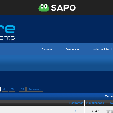
Pplware
Pesquisar
Lista de Memb
64
65
...
85
Seguinte »
Marca
Respostas
Visualizações
Av
de
0
3.647