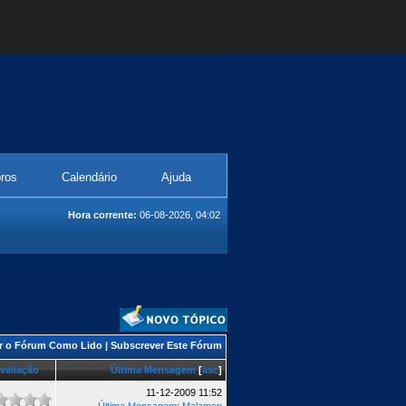
ros
Calendário
Ajuda
Hora corrente:
06-08-2026, 04:02
r o Fórum Como Lido
|
Subscrever Este Fórum
valiação
Última Mensagem
[
asc
]
11-12-2009 11:52