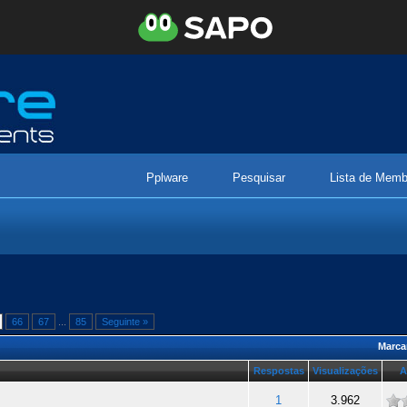
Pplware
Pesquisar
Lista de Memb
66
67
...
85
Seguinte »
Marca
Respostas
Visualizações
A
ade
1
3.962