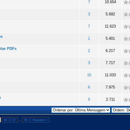
ade
7
10.654
ade
3
5.692
ade
7
11.623
es
ade
1
5.401
ditar PDFs
ade
2
6.217
ade
3
7.717
ade
10
11.033
ade
6
7.975
s
ade
0
2.711
66
67
...
85
Seguinte »