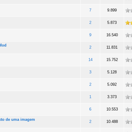
ade
7
9.899
totalidade
2
5.873
ade
9
16.540
bMod
ade
2
11.831
ade
14
15.752
ade
3
5.128
ade
2
5.092
ade
1
3.373
ade
6
10.553
texto de uma imagem
ade
2
10.488