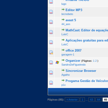
0 Voto(s) - 0 de 5 na totalid
1
2
3
4
5
lugo
Editor MP3
0 Voto(s) - 0 de 5 na totalid
1
2
3
4
5
tecnobeto
avast 5
0 Voto(s) - 0 de 5 na totalid
1
2
3
4
5
44_ann
MathCast: Editor de equaçõ
0 Voto(s) - 0 de 5 na totalid
1
2
3
4
5
LuisC
Aplicações gratuitas para e
0 Voto(s) - 0 de 5 na totalid
1
2
3
4
5
LuisC
office 2007
0 Voto(s) - 0 de 5 na totalid
1
2
3
4
5
garagem-1
Organizer
(Páginas:
1
2
)
0 Voto(s) - 0 de 5 na totalid
1
2
3
4
5
SandroDeFigueiredo
Sincronizar Browser
0 Voto(s) - 0 de 5 na totalid
1
2
3
4
5
Agatho
Progama Gestão de Veículo
0 Voto(s) - 0 de 5 na totalid
1
2
3
4
5
p1c
Páginas (85):
« Anterior
1
...
63
64
65