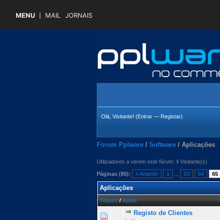
MENU
MAIL
JORNAIS
Olá, Visitante! (
Entrar
—
Registar
)
Forum Pplware
/
Software
/
Aplicações
Utilizadores a verem este fórum: 4 Visitante(s)
Páginas (85):
« Anterior
1
...
63
64
65
Aplicações
Tópico
/
Autor
Registo de Clientes
0 Voto(s) - 0 de 5 na totalid
1
2
3
4
5