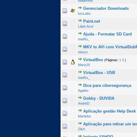
heldermor
Gerenciador Downloads
0 Voto(s) - 0 de 5 na totalid
1
2
3
4
5
luca.abn
Paint.net
1 Voto(s) - 5 de 5 na 
1
2
3
4
5
Lápis Azul
Ajuda - Formatar SD Card
0 Voto(s) - 0 de 5 na totalid
1
2
3
4
5
metRo_
MKV to AVI com VirtualDu
0 Voto(s) - 0 de 5 na totalid
1
2
3
4
5
nioxys
VirtualBox
(Páginas:
1
2
)
0 Voto(s) - 0 de 5 na totalid
1
2
3
4
5
Mariz20
VirtualBox - USB
0 Voto(s) - 0 de 5 na totalid
1
2
3
4
5
metRo_
Dica para cibersegurança
0 Voto(s) - 0 de 5 na totalid
1
2
3
4
5
Agatho
Gobby - DUVIDA
0 Voto(s) - 0 de 5 na totalid
1
2
3
4
5
AndréD:
Aplicação gestão Help Desk
0 Voto(s) - 0 de 5 na totalid
1
2
3
4
5
Martinho
Aplicação para retirar um 
0 Voto(s) - 0 de 5 na totalid
1
2
3
4
5
Zilch
Irritante YAHOO