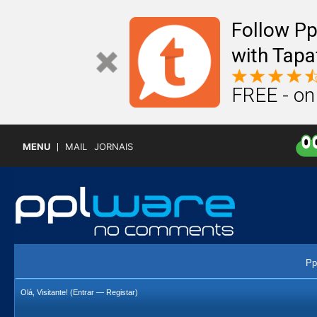
Follow P
with Tapa
FREE - on
MENU
MAIL
JORNAIS
Pp
Olá, Visitante! (
Entrar
—
Registar
)