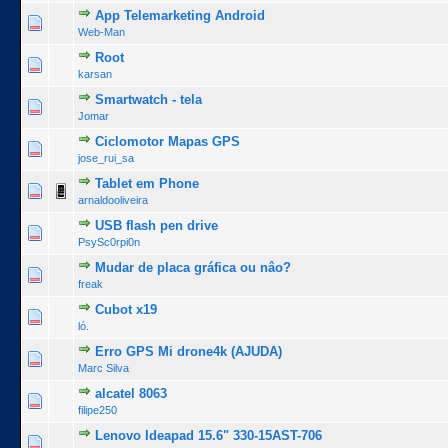
App Telemarketing Android
0 Voto(s) - 0 de 5 na totalidade
1
2
3
4
5
Web-Man
Root
0 Voto(s) - 0 de 5 na totalidade
1
2
3
4
5
karsan
Smartwatch - tela
0 Voto(s) - 0 de 5 na totalidade
1
2
3
4
5
Jomar
Ciclomotor Mapas GPS
0 Voto(s) - 0 de 5 na totalidade
1
2
3
4
5
jose_rui_sa
Tablet em Phone
0 Voto(s) - 0 de 5 na totalidade
1
2
3
4
5
arnaldooliveira
USB flash pen drive
0 Voto(s) - 0 de 5 na totalidade
1
2
3
4
5
PsySc0rpi0n
Mudar de placa gráfica ou nâo?
0 Voto(s) - 0 de 5 na totalidade
1
2
3
4
5
freak
Cubot x19
0 Voto(s) - 0 de 5 na totalidade
1
2
3
4
5
ló.
Erro GPS Mi drone4k (AJUDA)
0 Voto(s) - 0 de 5 na totalidade
1
2
3
4
5
Marc Silva
alcatel 8063
0 Voto(s) - 0 de 5 na totalidade
1
2
3
4
5
filipe250
Lenovo Ideapad 15.6" 330-15AST-706
0 Voto(s) - 0 de 5 na totalidade
1
2
3
4
5