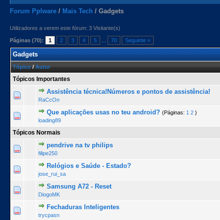
Forum Pplware
/
Mais Tech
/
Gadgets
Utilizadores a verem este fórum: 3 Visitante(s)
Páginas (70):
1
2
3
4
5
...
70
Seguinte »
Gadgets
Tópico
/
Autor
Tópicos Importantes
Assistência técnica!Números e pontos de assistência!
3 Voto(s) - 4.33 de 5 na totalidade
1
2
3
4
5
RaCcOn
Que aplicações usas no teu android?
(Páginas:
1
2
)
0 Voto(s) - 0 de 5 na totalidade
1
2
3
4
5
loading89
Tópicos Normais
pendrive na tv philips
0 Voto(s) - 0 de 5 na totalidade
1
2
3
4
5
filipe250
Relógios e Saúde - Estado?
0 Voto(s) - 0 de 5 na totalidade
1
2
3
4
5
jose_rui_sa
Samsung A72 - Reset
0 Voto(s) - 0 de 5 na totalidade
1
2
3
4
5
DiogoMK
Fechaduras Inteligentes
0 Voto(s) - 0 de 5 na totalidade
1
2
3
4
5
trycpasn