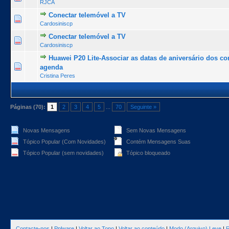
RJCA
Conectar telemóvel a TV
0 Voto(s) - 0 de 5 na totalidade
1
2
3
4
5
Cardosiniscp
Conectar telemóvel a TV
0 Voto(s) - 0 de 5 na totalidade
1
2
3
4
5
Cardosiniscp
Huawei P20 Lite-Associar as datas de aniversário dos co
0 Voto(s) - 0 de 5 na totalidade
1
2
3
4
5
agenda
Cristina Peres
Páginas (70):
1
2
3
4
5
...
70
Seguinte »
Novas Mensagens
Sem Novas Mensagens
Tópico Popular (Com Novidades)
Contém Mensagens Suas
Tópico Popular (sem novidades)
Tópico bloqueado
Contacte-nos
|
Pplware
|
Voltar ao Topo
|
Voltar ao conteúdo
|
Modo (Arquivo) Leve
|
R