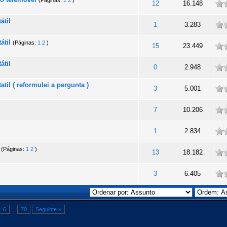
(Páginas:
1
2
)
ade
12
16.148
átil
ade
1
3.283
átil
(Páginas:
1
2
)
ade
15
23.449
átil
ade
0
2.948
il ( reformulei a pergunta )
ade
3
5.001
ade
7
10.206
ade
1
2.834
(Páginas:
1
2
)
ade
13
18.182
ade
3
6.405
6
...
70
Seguinte »