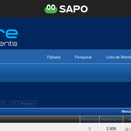
Pplware
Pesquisar
Lista de Memb
6
...
70
Seguinte »
Marca
Respostas
Visualizações
A
ade
0
2.939