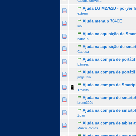
Claudiofsoliveira
Ajuda LG M2762D - pc (ver f
0 Voto(s) - 0 de 5 na totalid
1
2
3
4
5
extrem
Ajuda memup 704CE
0 Voto(s) - 0 de 5 na totalid
1
2
3
4
5
lubi
Ajuda na aquisição de Sma
0 Voto(s) - 0 de 5 na totalid
1
2
3
4
5
batar1a
Ajuda na aquisição de smar
0 Voto(s) - 0 de 5 na totalid
1
2
3
4
5
Casusa
Ajuda na compra de portátil
0 Voto(s) - 0 de 5 na totalid
1
2
3
4
5
b.torres
Ajuda na compra de portátil
0 Voto(s) - 0 de 5 na totalid
1
2
3
4
5
jorge feio
Ajuda na compra de Smart
0 Voto(s) - 0 de 5 na totalid
1
2
3
4
5
Trollitito
Ajuda na compra de smartph
0 Voto(s) - 0 de 5 na totalid
1
2
3
4
5
bruno320d
Ajuda na compra de smartp
0 Voto(s) - 0 de 5 na totalid
1
2
3
4
5
Zdan
Ajuda na compra de tablet a
0 Voto(s) - 0 de 5 na totalid
1
2
3
4
5
Marco Pontes
Ajuda na compra de um nov