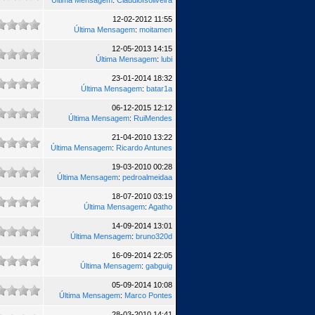
Última Mensagem
:
Claudiofsoliveira
12-02-2012 11:55
Última Mensagem
:
moitamen
12-05-2013 14:15
Última Mensagem
:
lubi
23-01-2014 18:32
Última Mensagem
:
batar1a
06-12-2015 12:12
Última Mensagem
:
RuiMendes
21-04-2010 13:22
Última Mensagem
:
Ricardo Antunes
19-03-2010 00:28
Última Mensagem
:
pedroalmeidaa
18-07-2010 03:19
Última Mensagem
:
Agatho
14-09-2014 13:01
Última Mensagem
:
bruno320d
16-09-2014 22:05
Última Mensagem
:
gabguig
05-09-2014 10:08
Última Mensagem
:
Marco Pontes
28-03-2010 14:41