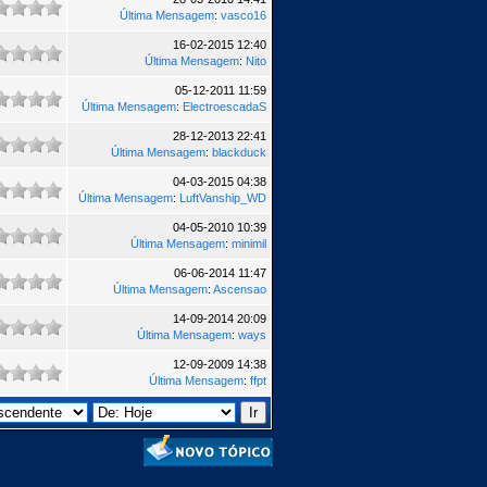
Última Mensagem
:
vasco16
16-02-2015 12:40
Última Mensagem
:
Nito
05-12-2011 11:59
Última Mensagem
:
ElectroescadaS
28-12-2013 22:41
Última Mensagem
:
blackduck
04-03-2015 04:38
Última Mensagem
:
LuftVanship_WD
04-05-2010 10:39
Última Mensagem
:
minimil
06-06-2014 11:47
Última Mensagem
:
Ascensao
14-09-2014 20:09
Última Mensagem
:
ways
12-09-2009 14:38
Última Mensagem
:
ffpt