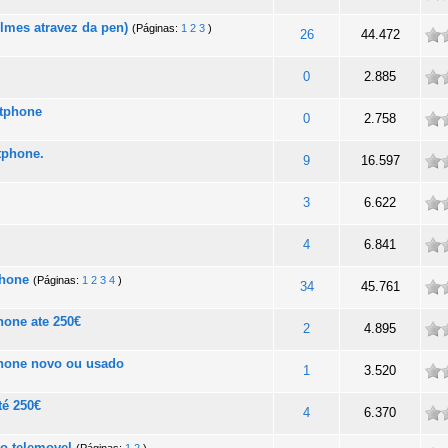
ilmes atravez da pen)
(Páginas:
1
2
3
)
ade
26
44.472
ade
0
2.885
rtphone
ade
0
2.758
tphone.
ade
9
16.597
ade
3
6.622
ade
4
6.841
phone
(Páginas:
1
2
3
4
)
ade
34
45.761
one ate 250€
ade
2
4.895
hone novo ou usado
ade
1
3.520
té 250€
ade
4
6.370
o telemovel