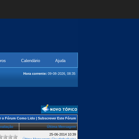
ros
Calendário
Ajuda
Hora corrente:
09-08-2026, 08:35
r o Fórum Como Lido
|
Subscrever Este Fórum
valiação
Última Mensagem
25-06-2014 10:39