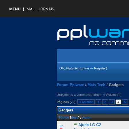
MENU
MAIL
JORNAIS
Olá, Visitante! (
Entrar
—
Registar
)
Forum Pplware
/
Mais Tech
/
Gadgets
Utilizadores a verem este fórum: 4 Visitante(s)
Páginas (70):
« Anterior
1
2
3
4
5
Gadgets
Tópico
[
desc
]
/
Autor
Ajuda LG G2
0 Voto(s) - 0 de 5 na totalid
1
2
3
4
5