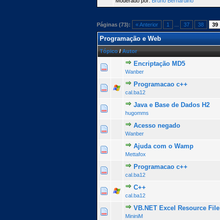
Moderado por:
Bruno Bernardino
Páginas (73):
« Anterior
1
...
37
38
39
Programação e Web
Tópico
/
Autor
Encriptação MD5
0 Voto(s) - 0 de 5 na totalid
1
2
3
4
5
Wanber
Programacao c++
0 Voto(s) - 0 de 5 na totalid
1
2
3
4
5
cal.ba12
Java e Base de Dados H2
0 Voto(s) - 0 de 5 na totalid
1
2
3
4
5
hugomms
Acesso negado
1 Voto(s) - 5 de 5 na 
1
2
3
4
5
Wanber
Ajuda com o Wamp
0 Voto(s) - 0 de 5 na totalid
1
2
3
4
5
Mettafox
Programacao c++
0 Voto(s) - 0 de 5 na totalid
1
2
3
4
5
cal.ba12
C++
0 Voto(s) - 0 de 5 na totalid
1
2
3
4
5
cal.ba12
VB.NET Excel Resource File
0 Voto(s) - 0 de 5 na totalid
1
2
3
4
5
MininiM