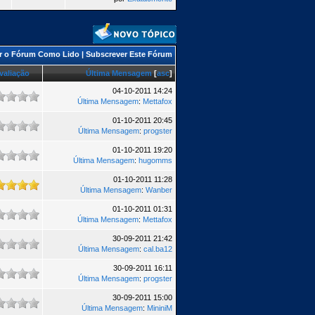
r o Fórum Como Lido
|
Subscrever Este Fórum
valiação
Última Mensagem
[
asc
]
04-10-2011 14:24
Última Mensagem
:
Mettafox
01-10-2011 20:45
Última Mensagem
:
progster
01-10-2011 19:20
Última Mensagem
:
hugomms
01-10-2011 11:28
Última Mensagem
:
Wanber
01-10-2011 01:31
Última Mensagem
:
Mettafox
30-09-2011 21:42
Última Mensagem
:
cal.ba12
30-09-2011 16:11
Última Mensagem
:
progster
30-09-2011 15:00
Última Mensagem
:
MininiM