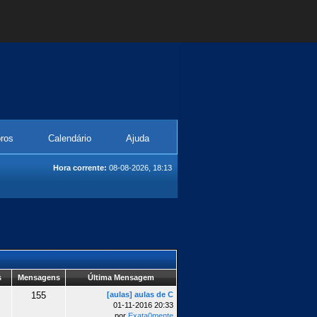
ros
Calendário
Ajuda
Hora corrente:
08-08-2026, 18:13
s
Mensagens
Última Mensagem
155
[aulas] aulas de C
01-11-2016 20:33
por
Exata0mente