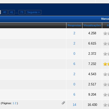
40
41
...
73
Seguinte »
Marca
Respostas
Visualizações
A
ade
2
4.258
ade
2
6.615
ade
0
2.372
totalidade
6
7.232
ade
2
4.543
ade
0
2.517
ade
6
9.204
(Páginas:
1
2
)
ade
14
16.430