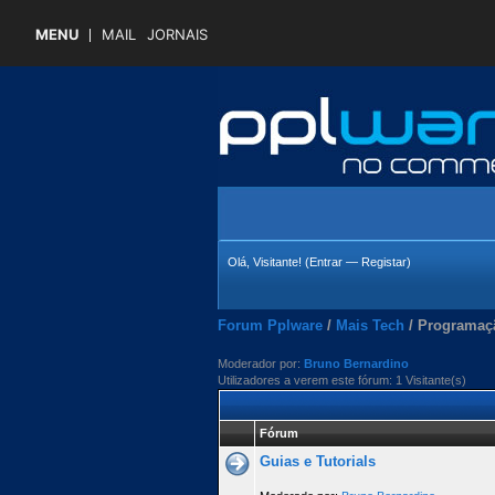
MENU
MAIL
JORNAIS
Olá, Visitante! (
Entrar
—
Registar
)
Forum Pplware
/
Mais Tech
/
Programaç
Moderador por:
Bruno Bernardino
Utilizadores a verem este fórum: 1 Visitante(s)
Fórum
Guias e Tutorials