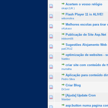
Acertem o vosso relógio
1 Voto(s) - 5 de 5 na 
1
2
3
4
5
okapi (UK )
Flash Player 11 is ALIVE!
1 Voto(s) - 5 de 5 na 
1
2
3
4
5
wilsonsilva
Melhores escolas para tira
1 Voto(s) - 5 de 5 na 
1
2
3
4
5
xKukasx
Publicação de Site Asp.Net
0 Voto(s) - 0 de 5 na totalid
1
2
3
4
5
inbloom06
Sugestões Alojamento Web
0 Voto(s) - 0 de 5 na totalid
1
2
3
4
5
patCRUZ
optimização de websites - s
0 Voto(s) - 0 de 5 na totalid
1
2
3
4
5
Nattiko
criar site com conteúdo de t
0 Voto(s) - 0 de 5 na totalid
1
2
3
4
5
murtalha
Aplicação para conteúdo di
0 Voto(s) - 0 de 5 na totalid
1
2
3
4
5
Pedro Silva
Criar Blog
0 Voto(s) - 0 de 5 na totalid
1
2
3
4
5
Dr1ver
[Ajuda] Update Cron
0 Voto(s) - 0 de 5 na totalid
1
2
3
4
5
Wanber
asp:button numa pagina co
0 Voto(s) - 0 de 5 na totalid
1
2
3
4
5