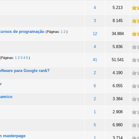
totalidade
4
5.213
totalidade
3
8.145
r cursos de programação
(Páginas:
1
2
)
totalidade
12
34.884
ade
4
5.836
(Páginas:
1
2
3
4
5
)
ade
41
51.541
oftware para Google rank?
ade
2
4.190
v
ade
6
6.055
namico
ade
2
3.384
ade
1
2.908
ade
5
6.980
m masterpage
ade
1
3.714