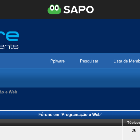
Pplware
Pesquisar
Lista de Memb
ão e Web
Fóruns em 'Programação e Web'
Tópico
26