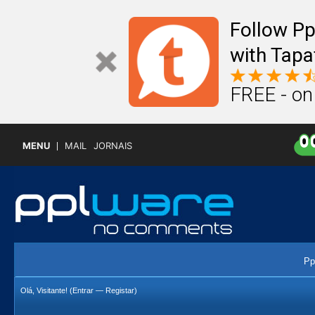
Follow P
with Tapa
FREE - on
MENU
MAIL
JORNAIS
Pp
Olá, Visitante! (
Entrar
—
Registar
)