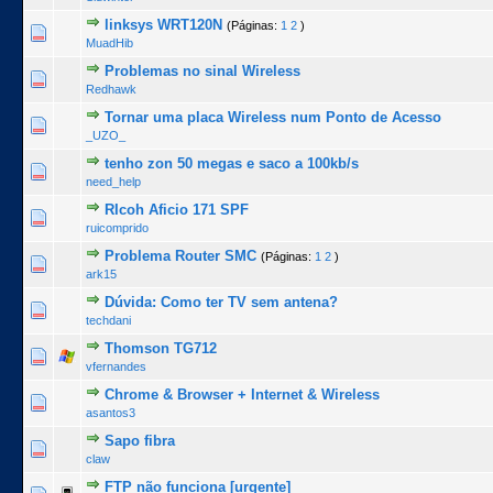
linksys WRT120N
(Páginas:
1
2
)
0 Voto(s) - 0 de 5 na totalidade
1
2
3
4
5
MuadHib
Problemas no sinal Wireless
0 Voto(s) - 0 de 5 na totalidade
1
2
3
4
5
Redhawk
Tornar uma placa Wireless num Ponto de Acesso
0 Voto(s) - 0 de 5 na totalidade
1
2
3
4
5
_UZO_
tenho zon 50 megas e saco a 100kb/s
0 Voto(s) - 0 de 5 na totalidade
1
2
3
4
5
need_help
RIcoh Aficio 171 SPF
1 Voto(s) - 5 de 5 na totalidade
1
2
3
4
5
ruicomprido
Problema Router SMC
(Páginas:
1
2
)
0 Voto(s) - 0 de 5 na totalidade
1
2
3
4
5
ark15
Dúvida: Como ter TV sem antena?
0 Voto(s) - 0 de 5 na totalidade
1
2
3
4
5
techdani
Thomson TG712
1 Voto(s) - 2 de 5 na totalidade
1
2
3
4
5
vfernandes
Chrome & Browser + Internet & Wireless
0 Voto(s) - 0 de 5 na totalidade
1
2
3
4
5
asantos3
Sapo fibra
0 Voto(s) - 0 de 5 na totalidade
1
2
3
4
5
claw
FTP não funciona [urgente]