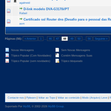
0 Voto(s) - 0 de 5 na totalidade
1
2
3
4
5
agalmeid
D-link modelo DVA-G3170i/PT
0 Voto(s) - 0 de 5 na totalidade
1
2
3
4
5
Rafael
Certificado ssl Router dns (Desafio para o pessoal das R
2 Voto(s) - 4 de 5 na totalidade
1
2
3
4
5
asm
Páginas (56):
« Anterior
1
...
46
47
48
49
50
...
56
Seguinte »
Novas Mensagens
Sem Novas Mensagens
Tópico Popular (Com Novidades)
Contém Mensagens Suas
Tópico Popular (sem novidades)
Tópico bloqueado
Contacte-nos
|
Pplware
|
Voltar ao Topo
|
Voltar ao conteúdo
|
Modo (Arquivo) Leve
|
R
Suportado Por
MyBB
, © 2002-2026
MyBB Group
.