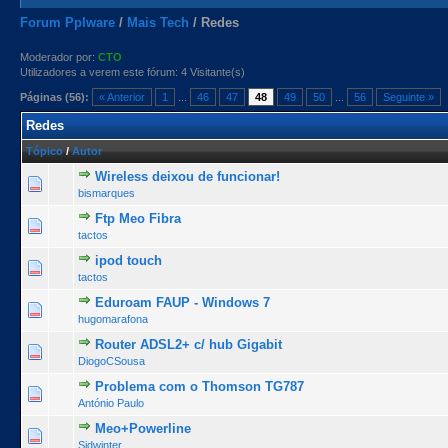
Forum Pplware
/
Mais Tech
/
Redes
Moderador por:
CTO
Utilizadores a verem este fórum: 4 Visitante(s)
Páginas (56):
« Anterior
1
...
46
47
48
49
50
...
56
Seguinte »
Redes
Tópico
/
Autor
Wireless deixou de funcionar!
0 Voto(s) - 0 de 5 na totalidade
1
2
3
4
5
bismarques
Ftp Meo Fibra
1 Voto(s) - 2 de 5 na totalidade
1
2
3
4
5
tactos
ipod touch
0 Voto(s) - 0 de 5 na totalidade
1
2
3
4
5
tactos
Eduroam FAUP - Windows 7
0 Voto(s) - 0 de 5 na totalidade
1
2
3
4
5
hugomarafona
Router ADSL2+ c/ hub Gigabit
0 Voto(s) - 0 de 5 na totalidade
1
2
3
4
5
DiogoCSousa
Problema com o Thomson TG787
0 Voto(s) - 0 de 5 na totalidade
1
2
3
4
5
António Paulo
Meo+Powerline
0 Voto(s) - 0 de 5 na totalidade
1
2
3
4
5
Sidwinter