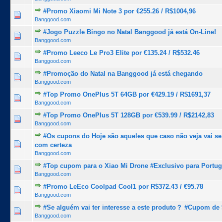
#Promo Xiaomi Mi Note 3 por €255.26 / R$1004,96
1 Voto(s) - 5 de 5 na totalidade
1
2
3
4
5
Banggood.com
#Jogo Puzzle Bingo no Natal Banggood já está On-Line!
1 Voto(s) - 5 de 5 na totalidade
1
2
3
4
5
Banggood.com
#Promo Leeco Le Pro3 Elite por €135.24 / R$532.46
1 Voto(s) - 5 de 5 na totalidade
1
2
3
4
5
Banggood.com
#Promoção do Natal na Banggood já está chegando
1 Voto(s) - 5 de 5 na totalidade
1
2
3
4
5
Banggood.com
#Top Promo OnePlus 5T 64GB por €429.19 / R$1691,37
1 Voto(s) - 5 de 5 na totalidade
1
2
3
4
5
Banggood.com
#Top Promo OnePlus 5T 128GB por €539.99 / R$2142,83
1 Voto(s) - 5 de 5 na totalidade
1
2
3
4
5
Banggood.com
#Os cupons do Hoje são aqueles que caso não veja vai se
1 Voto(s) - 5 de 5 na totalidade
1
2
3
4
5
com certeza
Banggood.com
#Top cupom para o Xiao Mi Drone #Exclusivo para Portuga
1 Voto(s) - 5 de 5 na totalidade
1
2
3
4
5
Banggood.com
#Promo LeEco Coolpad Cool1 por R$372.43 / €95.78
1 Voto(s) - 5 de 5 na totalidade
1
2
3
4
5
Banggood.com
#Se alguém vai ter interesse a este produto？ #Cupom de
1 Voto(s) - 5 de 5 na totalidade
1
2
3
4
5
Banggood.com