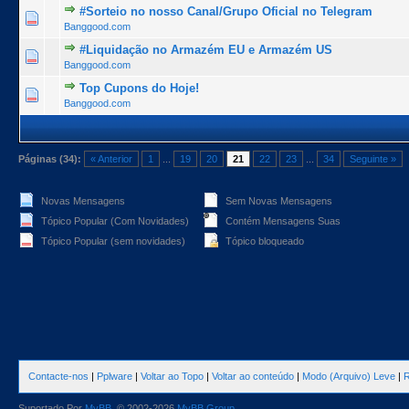
#Sorteio no nosso Canal/Grupo Oficial no Telegram
1 Voto(s) - 5 de 5 na totalidade
1
2
3
4
5
Banggood.com
#Liquidação no Armazém EU e Armazém US
1 Voto(s) - 5 de 5 na totalidade
1
2
3
4
5
Banggood.com
Top Cupons do Hoje!
1 Voto(s) - 5 de 5 na totalidade
1
2
3
4
5
Banggood.com
Páginas (34):
« Anterior
1
...
19
20
21
22
23
...
34
Seguinte »
Novas Mensagens
Sem Novas Mensagens
Tópico Popular (Com Novidades)
Contém Mensagens Suas
Tópico Popular (sem novidades)
Tópico bloqueado
Contacte-nos
|
Pplware
|
Voltar ao Topo
|
Voltar ao conteúdo
|
Modo (Arquivo) Leve
|
R
Suportado Por
MyBB
, © 2002-2026
MyBB Group
.