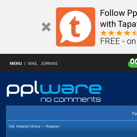
Follow P
with Tapa
FREE - on
MENU
MAIL
JORNAIS
Pp
Olá, Visitante! (
Entrar
—
Registar
)