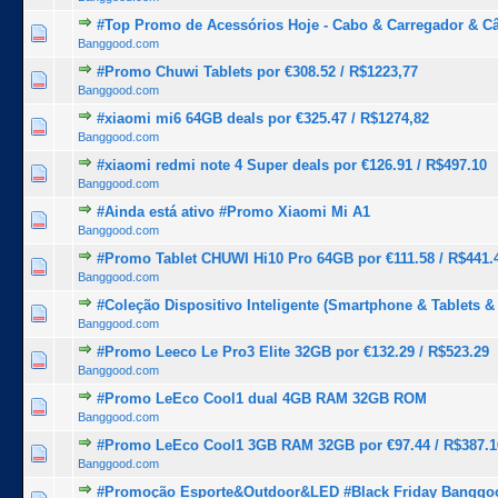
#Top Promo de Acessórios Hoje - Cabo & Carregador & C
1 Voto(s) - 5 de 5 na totalidade
1
2
3
4
5
Banggood.com
#Promo Chuwi Tablets por €308.52 / R$1223,77
1 Voto(s) - 5 de 5 na totalidade
1
2
3
4
5
Banggood.com
#xiaomi mi6 64GB deals por €325.47 / R$1274,82
1 Voto(s) - 5 de 5 na totalidade
1
2
3
4
5
Banggood.com
#xiaomi redmi note 4 Super deals por €126.91 / R$497.10
1 Voto(s) - 5 de 5 na totalidade
1
2
3
4
5
Banggood.com
#Ainda está ativo #Promo Xiaomi Mi A1
1 Voto(s) - 5 de 5 na totalidade
1
2
3
4
5
Banggood.com
#Promo Tablet CHUWI Hi10 Pro 64GB por €111.58 / R$441.
1 Voto(s) - 5 de 5 na totalidade
1
2
3
4
5
Banggood.com
#Coleção Dispositivo Inteligente (Smartphone & Tablets &
1 Voto(s) - 5 de 5 na totalidade
1
2
3
4
5
Banggood.com
#Promo Leeco Le Pro3 Elite 32GB por €132.29 / R$523.29
1 Voto(s) - 5 de 5 na totalidade
1
2
3
4
5
Banggood.com
#Promo LeEco Cool1 dual 4GB RAM 32GB ROM
1 Voto(s) - 5 de 5 na totalidade
1
2
3
4
5
Banggood.com
#Promo LeEco Cool1 3GB RAM 32GB por €97.44 / R$387.1
1 Voto(s) - 5 de 5 na totalidade
1
2
3
4
5
Banggood.com
#Promoção Esporte&Outdoor&LED #Black Friday Banggo