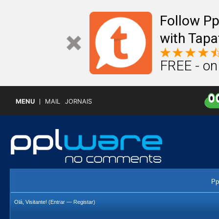
Follow P
with Tapa
FREE - on
MENU
MAIL
JORNAIS
Pp
Olá, Visitante! (
Entrar
—
Registar
)