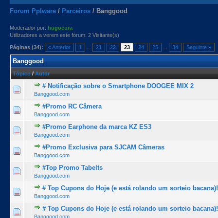
Forum Pplware
/
Parceiros
/
Banggood
Moderador por:
hugocura
Utilizadores a verem este fórum: 2 Visitante(s)
Páginas (34):
« Anterior
1
...
21
22
23
24
25
...
34
Seguinte »
Banggood
Tópico
/
Autor
# Notificação sobre o Smartphone DOOGEE MIX 2
1 Voto(s) - 5 de 5 na totalidade
1
2
3
4
5
Banggood.com
#Promo RC Câmera
1 Voto(s) - 5 de 5 na totalidade
1
2
3
4
5
Banggood.com
#Promo Earphone da marca KZ ES3
1 Voto(s) - 5 de 5 na totalidade
1
2
3
4
5
Banggood.com
#Promo Exclusiva para SJCAM Câmeras
1 Voto(s) - 5 de 5 na totalidade
1
2
3
4
5
Banggood.com
#Top Promo Tabelts
1 Voto(s) - 5 de 5 na totalidade
1
2
3
4
5
Banggood.com
# Top Cupons do Hoje (e está rolando um sorteio bacana)!
1 Voto(s) - 5 de 5 na totalidade
1
2
3
4
5
Banggood.com
# Top Cupons do Hoje (e está rolando um sorteio bacana)!
1 Voto(s) - 5 de 5 na totalidade
1
2
3
4
5
Banggood.com