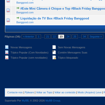
1 Voto(s) - 5 de 5 na totalidade
1
2
3
4
5
Banggood.com
#Este Mini Câmera é Chique e Top #Black Friday Banggo
1 Voto(s) - 5 de 5 na totalidade
1
2
3
4
5
Banggood.com
Liquidação de TV Box #Black Friday Banggood
1 Voto(s) - 5 de 5 na totalidade
1
2
3
4
5
Banggood.com
Páginas (34):
« Anterior
1
...
21
22
23
24
25
...
34
Seguinte »
Novas Mensagens
Sem Novas Mensagens
Tópico Popular (Com Novidades)
Contém Mensagens Suas
Tópico Popular (sem novidades)
Tópico bloqueado
Contacte-nos
|
Pplware
|
Voltar ao Topo
|
Voltar ao conteúdo
|
Modo (Arquivo) Leve
|
R
Suportado Por
MyBB
, © 2002-2026
MyBB Group
.