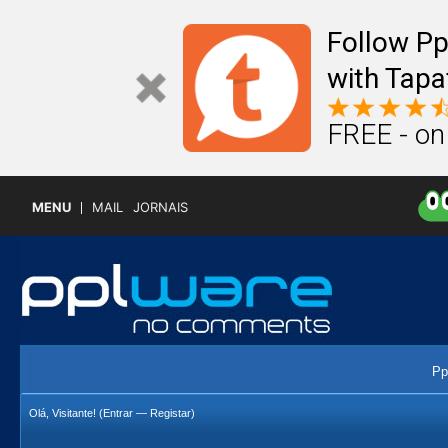
Follow P
with Tapa
FREE - on
MENU
MAIL
JORNAIS
Pp
Olá, Visitante! (
Entrar
—
Registar
)