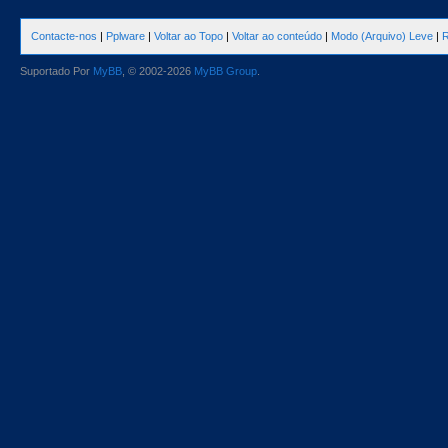
Contacte-nos
|
Pplware
|
Voltar ao Topo
|
Voltar ao conteúdo
|
Modo (Arquivo) Leve
|
R
Suportado Por
MyBB
, © 2002-2026
MyBB Group
.