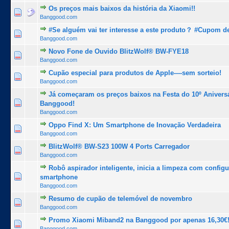
Os preços mais baixos da história da Xiaomi!!
1 Voto(s) - 5 de 5 na totalidade
1
2
3
4
5
Banggood.com
#Se alguém vai ter interesse a este produto？ #Cupom d
1 Voto(s) - 5 de 5 na totalidade
1
2
3
4
5
Banggood.com
Novo Fone de Ouvido BlitzWolf® BW-FYE18
0 Voto(s) - 0 de 5 na totalidade
1
2
3
4
5
Banggood.com
Cupão especial para produtos de Apple----sem sorteio!
1 Voto(s) - 5 de 5 na totalidade
1
2
3
4
5
Banggood.com
Já começaram os preços baixos na Festa do 10º Anivers
1 Voto(s) - 5 de 5 na totalidade
1
2
3
4
5
Banggood!
Banggood.com
Oppo Find X: Um Smartphone de Inovação Verdadeira
1 Voto(s) - 5 de 5 na totalidade
1
2
3
4
5
Banggood.com
BlitzWolf® BW-S23 100W 4 Ports Carregador
0 Voto(s) - 0 de 5 na totalidade
1
2
3
4
5
Banggood.com
Robô aspirador inteligente, inicia a limpeza com config
1 Voto(s) - 5 de 5 na totalidade
1
2
3
4
5
smartphone
Banggood.com
Resumo de cupão de telemóvel de novembro
1 Voto(s) - 5 de 5 na totalidade
1
2
3
4
5
Banggood.com
Promo Xiaomi Miband2 na Banggood por apenas 16,30€
1 Voto(s) - 5 de 5 na totalidade
1
2
3
4
5
Banggood.com