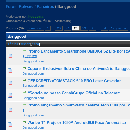
Forum Pplware
/
Parceiros
/
Banggood
Moderador por:
hugocura
Utilizadores a verem este fórum: 2 Visitante(s)
Páginas (34):
« Anterior
1
...
26
27
28
29
30
...
34
Seguinte »
Banggood
Tópico
/
Autor
[
desc
]
Promo Lançamento Smartphone UMIDIGI S2 Lite por R$4
1 Voto(s) - 5 de 5 na totalidade
1
2
3
4
5
€122.22!
Banggood.com
Cupons Exclusivos Sob o Clima do Aniversário Banggo
1 Voto(s) - 5 de 5 na totalidade
1
2
3
4
5
Banggood.com
GEEKCREITxATOMSTACK S10 PRO Laser Gravador
0 Voto(s) - 0 de 5 na totalidade
1
2
3
4
5
Banggood.com
#Sorteio no nosso Canal/Grupo Oficial no Telegram
1 Voto(s) - 5 de 5 na totalidade
1
2
3
4
5
Banggood.com
Promo lançamento Smartwatch Zeblaze Arch Plus por R$
1 Voto(s) - 5 de 5 na totalidade
1
2
3
4
5
!
Banggood.com
Wanbo T4 Projetor 1080P Android9.0 Foco Automático
0 Voto(s) - 0 de 5 na totalidade
1
2
3
4
5
Banggood.com