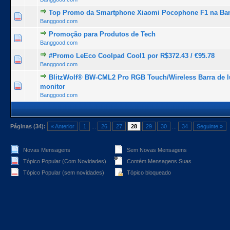
Top Promo da Smartphone Xiaomi Pocophone F1 na Ba
1 Voto(s) - 5 de 5 na totalidade
1
2
3
4
5
Banggood.com
Promoção para Produtos de Tech
0 Voto(s) - 0 de 5 na totalidade
1
2
3
4
5
Banggood.com
#Promo LeEco Coolpad Cool1 por R$372.43 / €95.78
1 Voto(s) - 5 de 5 na totalidade
1
2
3
4
5
Banggood.com
BlitzWolf® BW-CML2 Pro RGB Touch/Wireless Barra de l
0 Voto(s) - 0 de 5 na totalidade
1
2
3
4
5
monitor
Banggood.com
Páginas (34):
« Anterior
1
...
26
27
28
29
30
...
34
Seguinte »
Novas Mensagens
Sem Novas Mensagens
Tópico Popular (Com Novidades)
Contém Mensagens Suas
Tópico Popular (sem novidades)
Tópico bloqueado