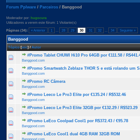
Forum Pplware
/
Parceiros
/
Banggood
Moderador por:
hugocura
Utilizadores a verem este fórum: 1 Visitante(s)
Páginas (34):
« Anterior
1
...
28
29
30
31
32
...
34
Seguinte »
Banggood
Tópico
[
asc
]
/
Autor
#Promo Tablet CHUWI Hi10 Pro 64GB por €111.58 / R$441.
1 Voto(s) - 5 de 5 na totalidade
1
2
3
4
5
Banggood.com
#Promo Smartwatch Zeblaze THOR S e está rolando um So
1 Voto(s) - 5 de 5 na totalidade
1
2
3
4
5
Banggood.com
#Promo RC Câmera
1 Voto(s) - 5 de 5 na totalidade
1
2
3
4
5
Banggood.com
#Promo Leeco Le Pro3 Elite por €135.24 / R$532.46
1 Voto(s) - 5 de 5 na totalidade
1
2
3
4
5
Banggood.com
#Promo Leeco Le Pro3 Elite 32GB por €132.29 / R$523.29
1 Voto(s) - 5 de 5 na totalidade
1
2
3
4
5
Banggood.com
#Promo LeEco Coolpad Cool1 por R$372.43 / €95.78
1 Voto(s) - 5 de 5 na totalidade
1
2
3
4
5
Banggood.com
#Promo LeEco Cool1 dual 4GB RAM 32GB ROM
1 Voto(s) - 5 de 5 na totalidade
1
2
3
4
5
Banggood.com