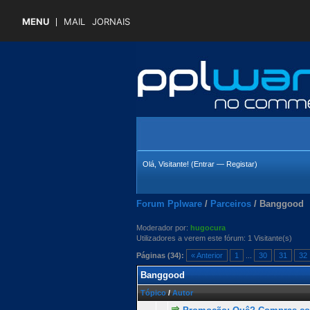
MENU
MAIL
JORNAIS
Olá, Visitante! (
Entrar
—
Registar
)
Forum Pplware
/
Parceiros
/
Banggood
Moderador por:
hugocura
Utilizadores a verem este fórum: 1 Visitante(s)
Páginas (34):
« Anterior
1
...
30
31
32
Banggood
Tópico
/
Autor