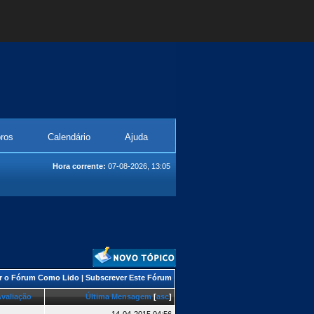
ros
Calendário
Ajuda
Hora corrente:
07-08-2026, 13:05
r o Fórum Como Lido
|
Subscrever Este Fórum
valiação
Última Mensagem
[
asc
]