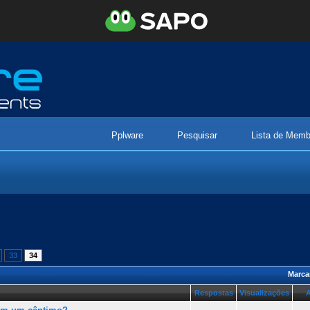
Pplware
Pesquisar
Lista de Memb
33
34
Marca
Respostas
Visualizações
A