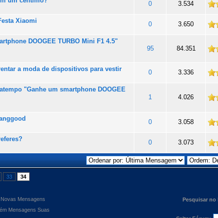
om um cêntimo?
 totalidade
0
3.534
Festa Xiaomi
 totalidade
0
3.650
rtphone DOOGEE TURBO Mini F1 4.5"
 totalidade
95
84.351
entar a moda de dispositivos para vestir
 totalidade
0
3.336
ssatempo "Ganhe um smartphone DOOGEE
 totalidade
1
4.026
Banggood
 totalidade
0
3.058
eferes?
 totalidade
0
3.073
33
34
Novas Mensagens
Pesquisar no
ém Mensagens Suas