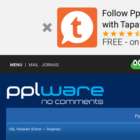
Follow P
with Tapa
FREE - on
MENU
MAIL
JORNAIS
Pp
Olá, Visitante! (
Entrar
—
Registar
)