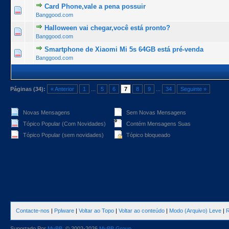
Card Phone,vale a pena possuir
1 Voto(s) - 5 de 5 na totalidade
1
2
3
4
5
Banggood.com
Halloween vai chegar,você está pronto?
1 Voto(s) - 5 de 5 na totalidade
1
2
3
4
5
Banggood.com
Smartphone de Xiaomi Mi 5s 64GB está pré-venda
1 Voto(s) - 5 de 5 na totalidade
1
2
3
4
5
Banggood.com
Páginas (34):
« Anterior
1
...
5
6
7
8
9
...
34
Seguinte »
Novas Mensagens
Sem Novas Mensagens
Tópico Popular (Com Novidades)
Contém Mensagens Suas
Tópico Popular (sem novidades)
Tópico bloqueado
Contacte-nos
|
Pplware
|
Voltar ao Topo
|
Voltar ao conteúdo
|
Modo (Arquivo) Leve
|
R
Suportado Por
MyBB
, © 2002-2026
MyBB Group
.