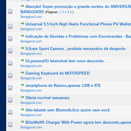
Atenção! Super promoção e grande sorteio do ANIVERSÁ
1 Voto(s) - 5 de 5 na totalidade
1
2
3
4
5
BANGGOOD!
(Páginas:
1
2
3
4
5
)
Banggood.com
Universal 5.5 Inch High Heels Functional Phone PU Walle
1 Voto(s) - 5 de 5 na totalidade
1
2
3
4
5
Banggood.com
Indicação de Dúvidas e Problemas com Encomendas - B
1 Voto(s) - 5 de 5 na totalidade
1
2
3
4
5
Banggood.com
SJcam Sport Camera，produto necessário de desporto
1 Voto(s) - 5 de 5 na totalidade
1
2
3
4
5
Banggood.com
Oi,pessoal!O telemóvel tem novo desconto.
1 Voto(s) - 5 de 5 na totalidade
1
2
3
4
5
Banggood.com
Gaming Keyboard de MOTOSPEED
1 Voto(s) - 5 de 5 na totalidade
1
2
3
4
5
Banggood.com
smartphone de Ramos,apenas 130$ e 97$
1 Voto(s) - 5 de 5 na totalidade
1
2
3
4
5
Banggood.com
Oferta incrível semanais
1 Voto(s) - 5 de 5 na totalidade
1
2
3
4
5
Banggood.com
Alto-falante sem Blutooth,fico assim sem você
1 Voto(s) - 5 de 5 na totalidade
1
2
3
4
5
Banggood.com
BlitzWolf® Charger With Power agora tem desconto,apena
1 Voto(s) - 5 de 5 na totalidade
1
2
3
4
5
Banggood.com