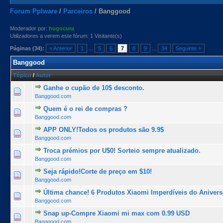
Forum Pplware
/
Parceiros
/
Banggood
Moderador por:
hugocura
Utilizadores a verem este fórum: 1 Visitante(s)
Páginas (34):
« Anterior
1
...
5
6
7
8
9
...
34
Seguinte »
Banggood
Tópico
/
Autor
Ganhe o cupão de 10$ desconto.
1 Voto(s) - 5 de 5 na totalidade
1
2
3
4
5
Banggood.com
Quem é o rei de compras ?
1 Voto(s) - 5 de 5 na totalidade
1
2
3
4
5
Banggood.com
APP ONLY!Todos os produtos são 9.9$
1 Voto(s) - 5 de 5 na totalidade
1
2
3
4
5
Banggood.com
Troca prémios por U$0! Sorteio sempre atualizado.
1 Voto(s) - 5 de 5 na totalidade
1
2
3
4
5
Banggood.com
Seja rápido!Corte de preço em $10!
1 Voto(s) - 5 de 5 na totalidade
1
2
3
4
5
Banggood.com
Última chance! 6 Produtos Xiaomi Imperdíveis do Aniver
1 Voto(s) - 5 de 5 na totalidade
1
2
3
4
5
Banggood.com
Snap up-Compre Xiaomi mi max com 0.99 USD
1 Voto(s) - 5 de 5 na totalidade
1
2
3
4
5
Banggood.com