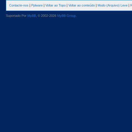
Contacte-nos
|
Pplware
|
Voltar ao Topo
|
Voltar ao conteúdo
|
Modo (Arquivo) Leve
|
R
Suportado Por
MyBB
, © 2002-2026
MyBB Group
.