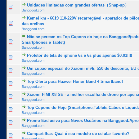
Unidades limitadas com grandes ofertas（Snap-up）
1 Voto(s) - 5 de 5 na totalidade
1
2
3
4
5
Banggood.com
Kemei km - 6619 110-220V recarregável - aparador de pêlos
1 Voto(s) - 5 de 5 na totalidade
1
2
3
4
5
das orelhas
Banggood.com
Não se percam os Top Cupons do hoje na Banggood!(sob
1 Voto(s) - 5 de 5 na totalidade
1
2
3
4
5
Smartphones e Tablet)
Banggood.com
Protetor de tela de iphone 6s e 6s plus apenas $0.01!!!!
1 Voto(s) - 5 de 5 na totalidade
1
2
3
4
5
Banggood.com
Um cupão especial do Xiaomi mi4i, $50 de desconto, EU d
1 Voto(s) - 5 de 5 na totalidade
1
2
3
4
5
Banggood.com
Top Oferta para Huawei Honor Band 4 Smartband!
1 Voto(s) - 5 de 5 na totalidade
1
2
3
4
5
Banggood.com
Xiaomi FIMI X8 SE - a melhor escolha de drone por apena
1 Voto(s) - 5 de 5 na totalidade
1
2
3
4
5
Banggood.com
Top Cupons do Hoje (Smartphone,Tablets,Cabos e Liquida
1 Voto(s) - 5 de 5 na totalidade
1
2
3
4
5
Banggood.com
Promo Exclusiva para Novos Usuários na Banggood.Apro
1 Voto(s) - 5 de 5 na totalidade
1
2
3
4
5
Banggood.com
Compartilhar: Qual é seu modelo de celular favorito?
1 Voto(s) - 5 de 5 na totalidade
1
2
3
4
5
Banggood.com