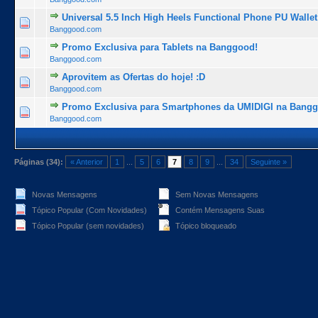
Universal 5.5 Inch High Heels Functional Phone PU Walle
1 Voto(s) - 5 de 5 na totalidade
1
2
3
4
5
Banggood.com
Promo Exclusiva para Tablets na Banggood!
1 Voto(s) - 5 de 5 na totalidade
1
2
3
4
5
Banggood.com
Aprovitem as Ofertas do hoje! :D
1 Voto(s) - 5 de 5 na totalidade
1
2
3
4
5
Banggood.com
Promo Exclusiva para Smartphones da UMIDIGI na Bang
1 Voto(s) - 5 de 5 na totalidade
1
2
3
4
5
Banggood.com
Páginas (34):
« Anterior
1
...
5
6
7
8
9
...
34
Seguinte »
Novas Mensagens
Sem Novas Mensagens
Tópico Popular (Com Novidades)
Contém Mensagens Suas
Tópico Popular (sem novidades)
Tópico bloqueado