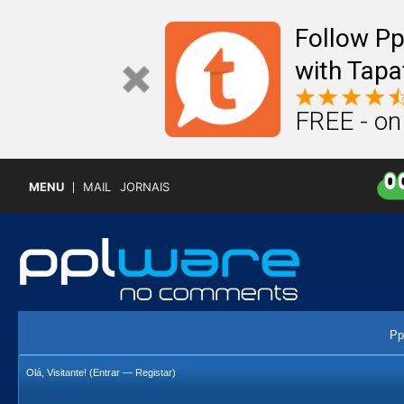
Follow P
with Tapa
FREE - on
MENU
MAIL
JORNAIS
Pp
Olá, Visitante! (
Entrar
—
Registar
)