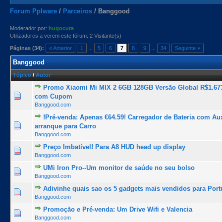
Forum Pplware
/
Parceiros
/
Banggood
Moderador por:
hugocura
Utilizadores a verem este fórum: 2 Visitante(s)
Páginas (34):
« Anterior
1
...
5
6
7
8
9
...
34
Seguinte »
Banggood
Tópico
/
Autor
Promo Xiaomi Mi MIX 2 6GB 128GB Versão Global R$1.673
1 Voto(s) - 5 de 5 na totalidade
1
2
3
4
5
com Cupom
Banggood.com
!Pré-venda: Apenas €64.59! Carregador de Bateria com Aux
1 Voto(s) - 5 de 5 na totalidade
1
2
3
4
5
arranque para Carro
Banggood.com
Preço Imbatível! Para A8 HUD head up display
1 Voto(s) - 5 de 5 na totalidade
1
2
3
4
5
Banggood.com
UMi Iron Pro--Um monitor de saúde no seu bolso
1 Voto(s) - 5 de 5 na totalidade
1
2
3
4
5
Banggood.com
Adivinhe quais sao os 5 gadgets mais vendidos para Port
1 Voto(s) - 5 de 5 na totalidade
1
2
3
4
5
Banggood.com
Promoção e Pré-venda: Um Drive Wifi e Valencia
1 Voto(s) - 5 de 5 na totalidade
1
2
3
4
5
Banggood.com