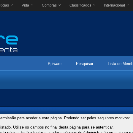
tícias
Vida
Compras
Classificados
Internacional
Pplware
Pesquisar
Lista de Memb
ermissão para aceder a esta página. Podendo ser pelos seguintes motivos:
stado. Utilize os campos no final desta página para se autenticar.
ta página. Está a tentar a aceder a páginas de Administração ou a algum re