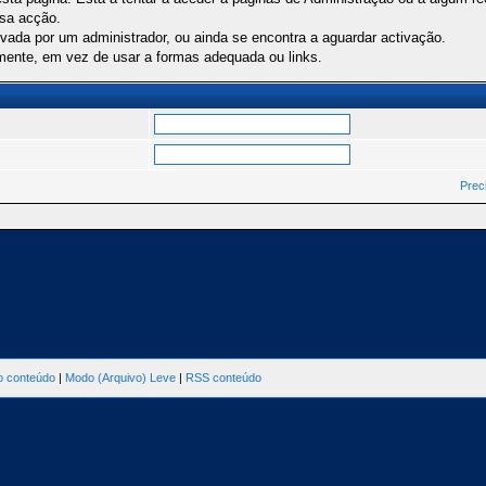
ssa acção.
ivada por um administrador, ou ainda se encontra a aguardar activação.
mente, em vez de usar a formas adequada ou links.
Prec
ao conteúdo
|
Modo (Arquivo) Leve
|
RSS conteúdo