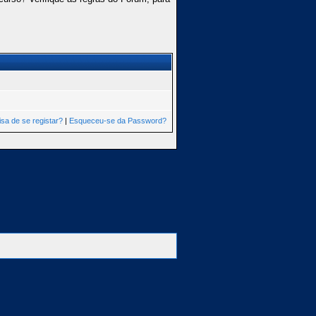
isa de se registar?
|
Esqueceu-se da Password?