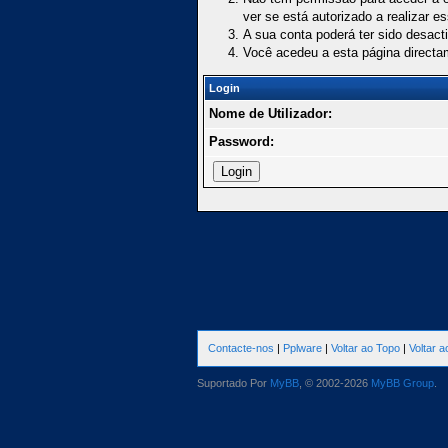
ver se está autorizado a realizar e
A sua conta poderá ter sido desact
Você acedeu a esta página directa
Login
Nome de Utilizador:
Password:
Contacte-nos
|
Pplware
|
Voltar ao Topo
|
Voltar 
Suportado Por
MyBB
, © 2002-2026
MyBB Group
.