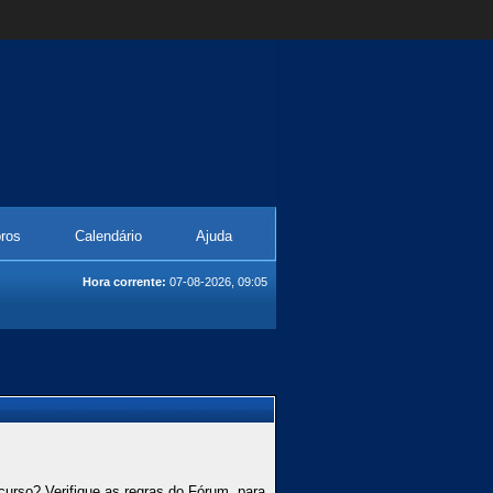
ros
Calendário
Ajuda
Hora corrente:
07-08-2026, 09:05
curso? Verifique as regras do Fórum, para