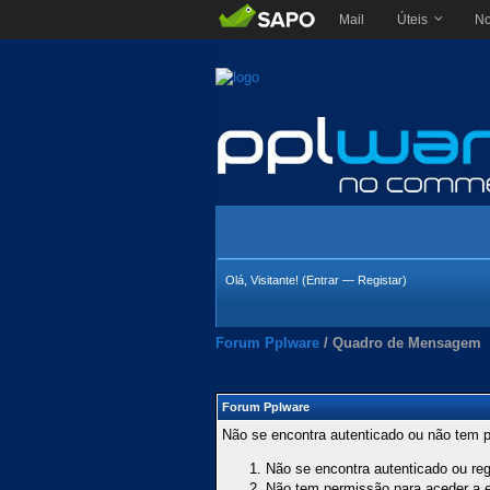
Mail
Úteis
No
Olá, Visitante! (
Entrar
—
Registar
)
Forum Pplware
/
Quadro de Mensagem
Forum Pplware
Não se encontra autenticado ou não tem p
Não se encontra autenticado ou regi
Não tem permissão para aceder a es