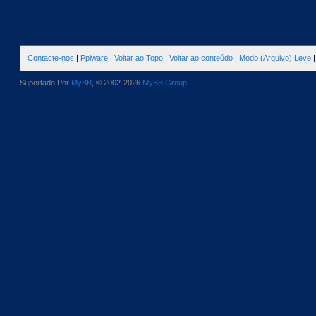
Contacte-nos
|
Pplware
|
Voltar ao Topo
|
Voltar ao conteúdo
|
Modo (Arquivo) Leve
Suportado Por
MyBB
, © 2002-2026
MyBB Group
.