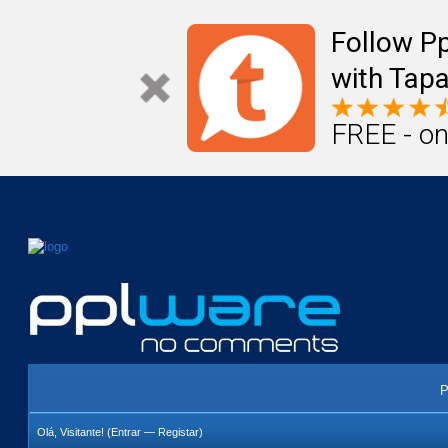
Mail
Úteis
Notícias
Vida
Compr
Follow P
with Tapa
FREE - on
P
Olá, Visitante! (
Entrar
—
Registar
)