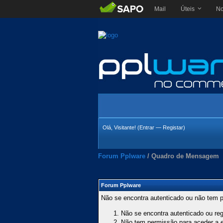
Mail
Úteis
No
Olá, Visitante! (
Entrar
—
Registar
)
Forum Pplware
/
Quadro de Mensagem
Forum Pplware
Não se encontra autenticado ou não tem p
Não se encontra autenticado ou regi
Não tem permissão para aceder a es