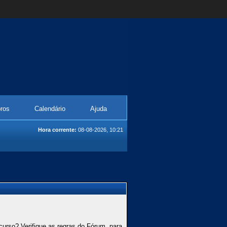
ros
Calendário
Ajuda
Hora corrente:
08-08-2026, 10:21
curso? Verifique as regras do Fórum, para