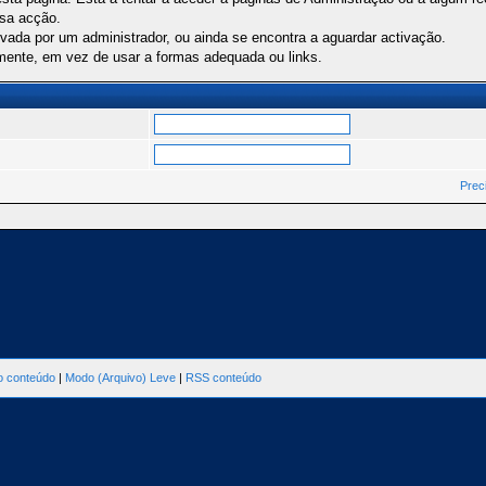
ssa acção.
ivada por um administrador, ou ainda se encontra a aguardar activação.
mente, em vez de usar a formas adequada ou links.
Prec
ao conteúdo
|
Modo (Arquivo) Leve
|
RSS conteúdo