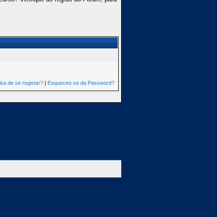
isa de se registar?
|
Esqueceu-se da Password?