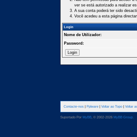
ver se está autorizado a realizar e
A sua conta poderá ter sido desact
Você acedeu a esta página directa
Login
Nome de Utilizador:
Password:
Contacte-nos
|
Pplware
|
Voltar ao Topo
|
Voltar 
Suportado Por
MyBB
, © 2002-2026
MyBB Group
.