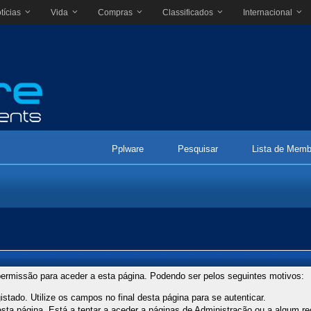
tícias
Vida
Compras
Classificados
Internacional
Pplware
Pesquisar
Lista de Memb
ermissão para aceder a esta página. Podendo ser pelos seguintes motivos:
stado. Utilize os campos no final desta página para se autenticar.
ta página. Está a tentar a aceder a páginas de Administração ou a algum re