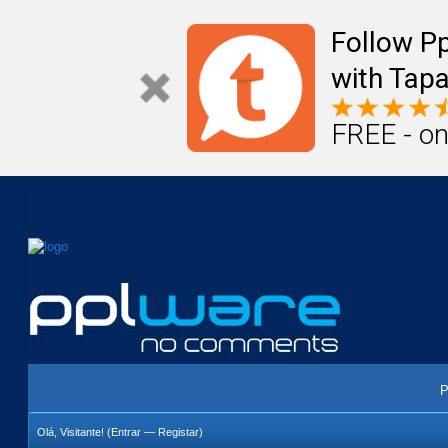
Mail
Úteis
Notícias
Vida
Compr
Follow P
with Tapa
FREE - on
P
Olá, Visitante! (
Entrar
—
Registar
)