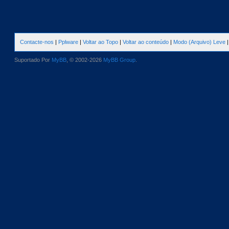
Contacte-nos
|
Pplware
|
Voltar ao Topo
|
Voltar ao conteúdo
|
Modo (Arquivo) Leve
Suportado Por
MyBB
, © 2002-2026
MyBB Group
.