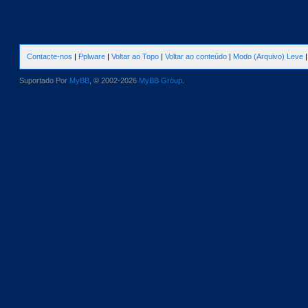
Contacte-nos
|
Pplware
|
Voltar ao Topo
|
Voltar ao conteúdo
|
Modo (Arquivo) Leve
Suportado Por
MyBB
, © 2002-2026
MyBB Group
.