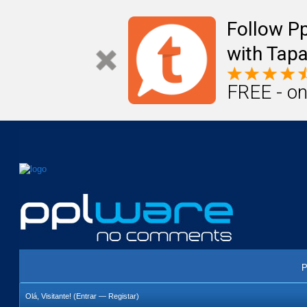
Mail
Úteis
Notícias
Vida
Compr
Follow P
with Tapa
FREE - on
P
Olá, Visitante! (
Entrar
—
Registar
)