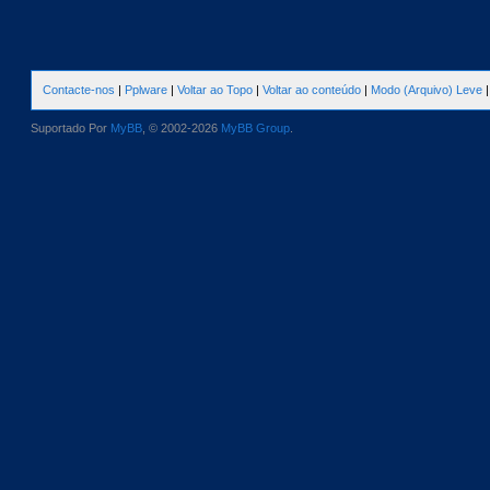
Contacte-nos
|
Pplware
|
Voltar ao Topo
|
Voltar ao conteúdo
|
Modo (Arquivo) Leve
Suportado Por
MyBB
, © 2002-2026
MyBB Group
.