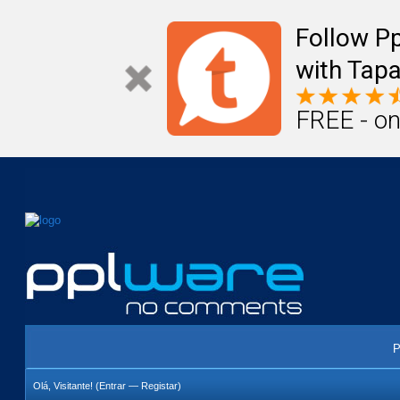
Mail
Úteis
Notícias
Vida
Compr
Follow P
with Tapa
FREE - on
P
Olá, Visitante! (
Entrar
—
Registar
)