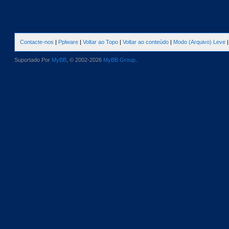
Contacte-nos
|
Pplware
|
Voltar ao Topo
|
Voltar ao conteúdo
|
Modo (Arquivo) Leve
Suportado Por
MyBB
, © 2002-2026
MyBB Group
.