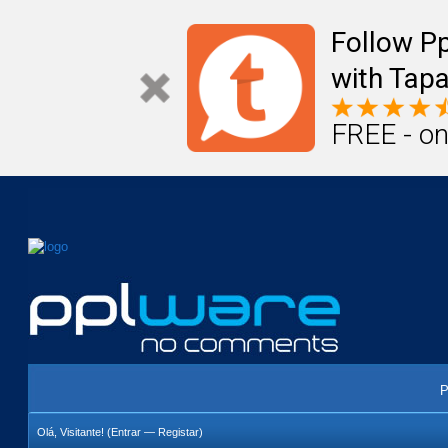
Mail
Úteis
Notícias
Vida
Compr
Follow P
with Tapa
FREE - on
P
Olá, Visitante! (
Entrar
—
Registar
)