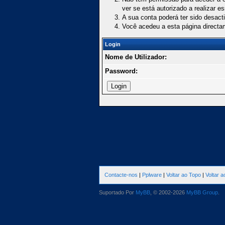
ver se está autorizado a realizar e
A sua conta poderá ter sido desact
Você acedeu a esta página directa
Login
Nome de Utilizador:
Password:
Contacte-nos
|
Pplware
|
Voltar ao Topo
|
Voltar 
Suportado Por
MyBB
, © 2002-2026
MyBB Group
.