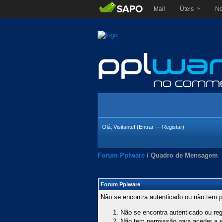
Mail
Úteis
No
Olá, Visitante! (
Entrar
—
Registar
)
Forum Pplware
/
Quadro de Mensagem
Forum Pplware
Não se encontra autenticado ou não tem p
Não se encontra autenticado ou regi
Não tem permissão para aceder a es