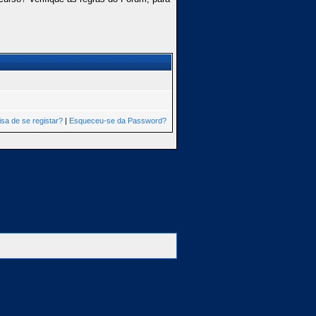
isa de se registar?
|
Esqueceu-se da Password?