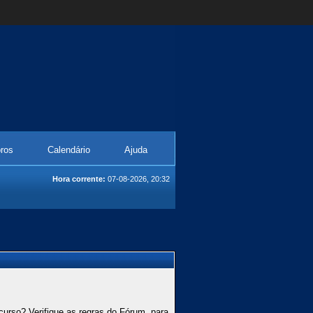
ros
Calendário
Ajuda
Hora corrente:
07-08-2026, 20:32
curso? Verifique as regras do Fórum, para