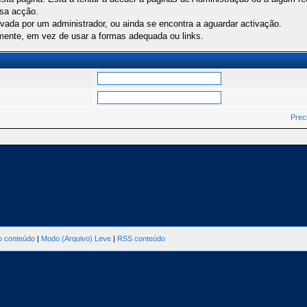
ssa acção.
ivada por um administrador, ou ainda se encontra a aguardar activação.
mente, em vez de usar a formas adequada ou links.
Prec
ao conteúdo
|
Modo (Arquivo) Leve
|
RSS conteúdo