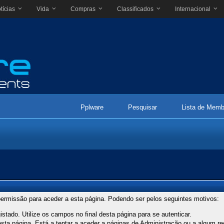
tícias
Vida
Compras
Classificados
Internacional
Pplware
Pesquisar
Lista de Memb
ermissão para aceder a esta página. Podendo ser pelos seguintes motivos:
stado. Utilize os campos no final desta página para se autenticar.
ta página. Está a tentar a aceder a páginas de Administração ou a algum re