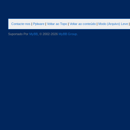
Contacte-nos
|
Pplware
|
Voltar ao Topo
|
Voltar ao conteúdo
|
Modo (Arquivo) Leve
Suportado Por
MyBB
, © 2002-2026
MyBB Group
.