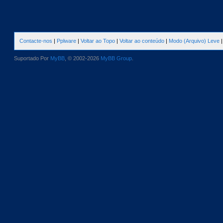
Contacte-nos
|
Pplware
|
Voltar ao Topo
|
Voltar ao conteúdo
|
Modo (Arquivo) Leve
Suportado Por
MyBB
, © 2002-2026
MyBB Group
.