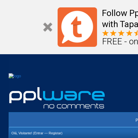
Mail
Úteis
Notícias
Vida
Compr
Follow P
with Tapa
FREE - on
P
Olá, Visitante! (
Entrar
—
Registar
)