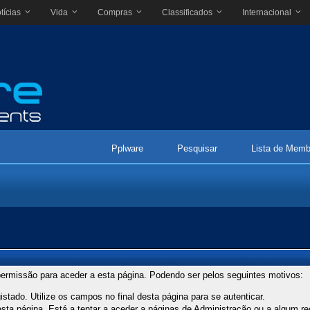
tícias
Vida
Compras
Classificados
Internacional
Pplware
Pesquisar
Lista de Memb
ermissão para aceder a esta página. Podendo ser pelos seguintes motivos:
stado. Utilize os campos no final desta página para se autenticar.
ta página. Está a tentar a aceder a páginas de Administração ou a algum re