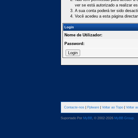
ver se está autorizado a realizar e
A sua conta poderá ter sido desact
Você acedeu a esta página directa
Login
Nome de Utilizador:
Password:
Contacte-nos
|
Pplware
|
Voltar ao Topo
|
Voltar 
Suportado Por
MyBB
, © 2002-2026
MyBB Group
.