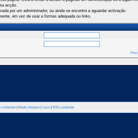
ssa acção.
ivada por um administrador, ou ainda se encontra a aguardar activação.
mente, em vez de usar a formas adequada ou links.
Prec
ao conteúdo
|
Modo (Arquivo) Leve
|
RSS conteúdo