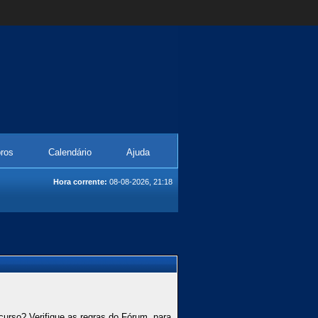
ros
Calendário
Ajuda
Hora corrente:
08-08-2026, 21:18
curso? Verifique as regras do Fórum, para