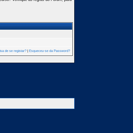
isa de se registar?
|
Esqueceu-se da Password?