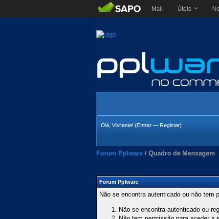
Mail
Úteis
No
Olá, Visitante! (
Entrar
—
Registar
)
Forum Pplware
/
Quadro de Mensagem
Forum Pplware
Não se encontra autenticado ou não tem p
Não se encontra autenticado ou regi
Não tem permissão para aceder a es