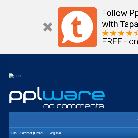
Mail
Úteis
Notícias
Vida
Compr
Follow P
with Tapa
FREE - on
P
Olá, Visitante! (
Entrar
—
Registar
)