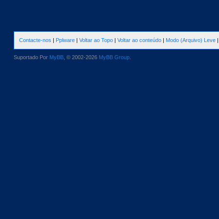
Contacte-nos
|
Pplware
|
Voltar ao Topo
|
Voltar ao conteúdo
|
Modo (Arquivo) Leve
Suportado Por
MyBB
, © 2002-2026
MyBB Group
.