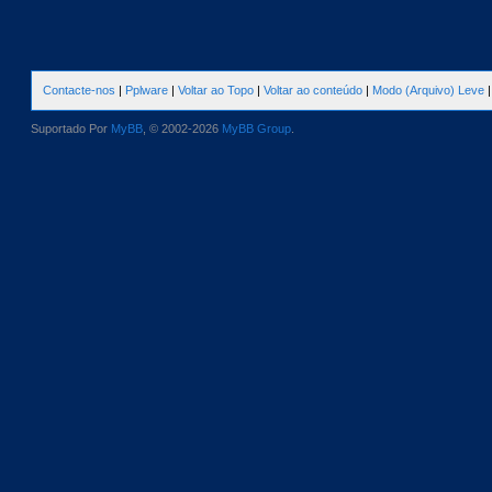
Contacte-nos
|
Pplware
|
Voltar ao Topo
|
Voltar ao conteúdo
|
Modo (Arquivo) Leve
Suportado Por
MyBB
, © 2002-2026
MyBB Group
.