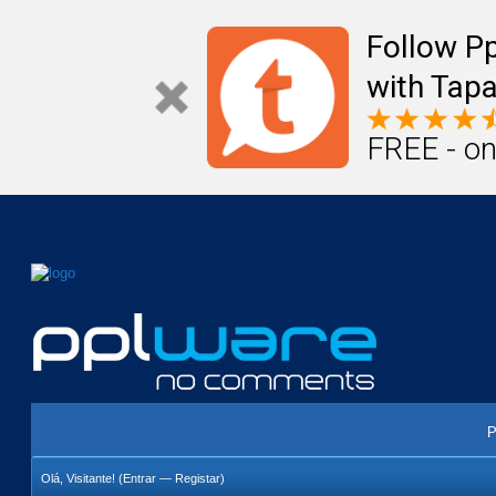
Mail
Úteis
Notícias
Vida
Compr
Follow P
with Tapa
FREE - on
P
Olá, Visitante! (
Entrar
—
Registar
)