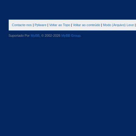
Contacte-nos
|
Pplware
|
Voltar ao Topo
|
Voltar ao conteúdo
|
Modo (Arquivo) Leve
Suportado Por
MyBB
, © 2002-2026
MyBB Group
.