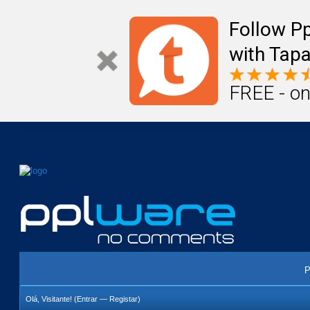
Mail
Úteis
Notícias
Vida
Compr
Follow P
with Tapa
FREE - on
P
Olá, Visitante! (
Entrar
—
Registar
)