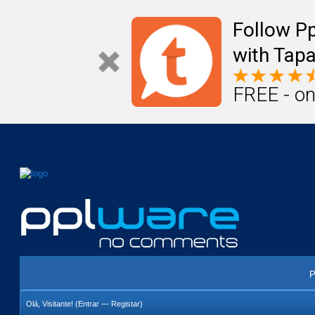
Mail
Úteis
Notícias
Vida
Compr
Follow P
with Tapa
FREE - on
P
Olá, Visitante! (
Entrar
—
Registar
)