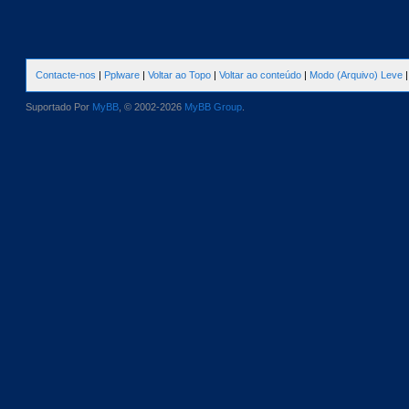
Contacte-nos
|
Pplware
|
Voltar ao Topo
|
Voltar ao conteúdo
|
Modo (Arquivo) Leve
Suportado Por
MyBB
, © 2002-2026
MyBB Group
.