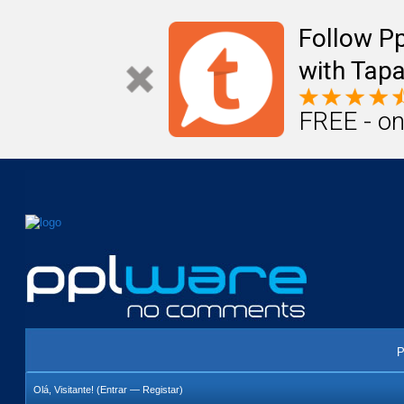
Mail
Úteis
Notícias
Vida
Compr
Follow P
with Tapa
FREE - on
P
Olá, Visitante! (
Entrar
—
Registar
)