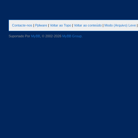
Contacte-nos
|
Pplware
|
Voltar ao Topo
|
Voltar ao conteúdo
|
Modo (Arquivo) Leve
Suportado Por
MyBB
, © 2002-2026
MyBB Group
.