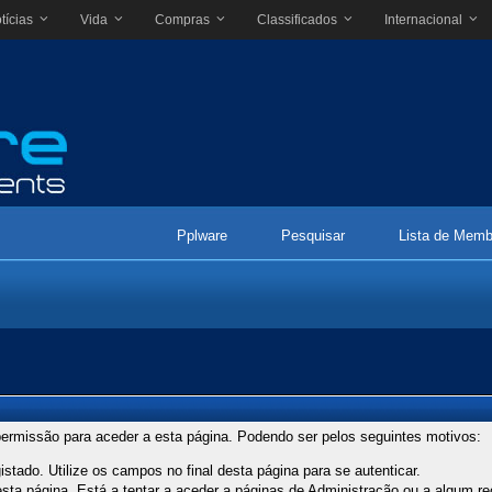
tícias
Vida
Compras
Classificados
Internacional
Pplware
Pesquisar
Lista de Memb
ermissão para aceder a esta página. Podendo ser pelos seguintes motivos:
stado. Utilize os campos no final desta página para se autenticar.
ta página. Está a tentar a aceder a páginas de Administração ou a algum re