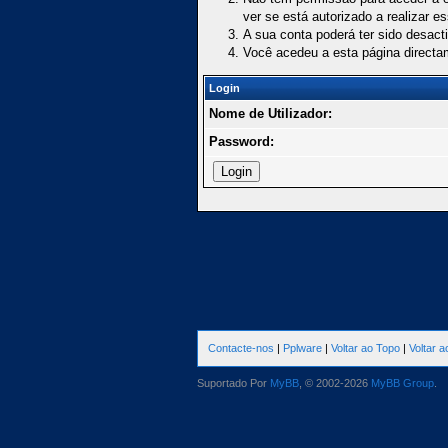
ver se está autorizado a realizar e
A sua conta poderá ter sido desact
Você acedeu a esta página directa
Login
Nome de Utilizador:
Password:
Contacte-nos
|
Pplware
|
Voltar ao Topo
|
Voltar 
Suportado Por
MyBB
, © 2002-2026
MyBB Group
.