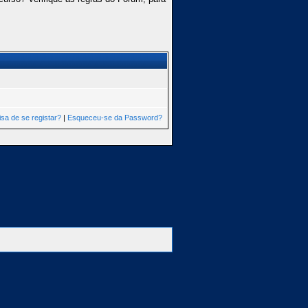
isa de se registar?
|
Esqueceu-se da Password?