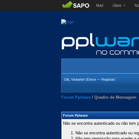
Mail
Úteis
No
Olá, Visitante! (
Entrar
—
Registar
)
Forum Pplware
/
Quadro de Mensagem
Forum Pplware
Não se encontra autenticado ou não tem p
Não se encontra autenticado ou regi
Não tem permissão para aceder a es