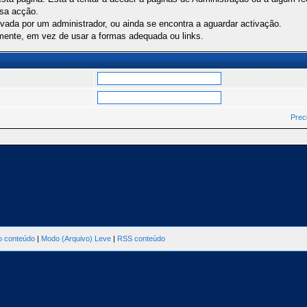
ssa acção.
ivada por um administrador, ou ainda se encontra a aguardar activação.
mente, em vez de usar a formas adequada ou links.
Prec
ao conteúdo
|
Modo (Arquivo) Leve
|
RSS conteúdo