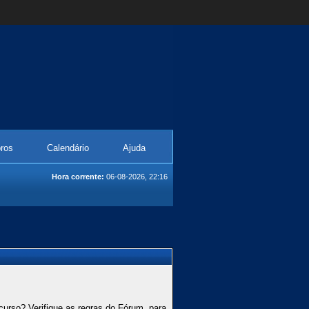
ros
Calendário
Ajuda
Hora corrente:
06-08-2026, 22:16
curso? Verifique as regras do Fórum, para