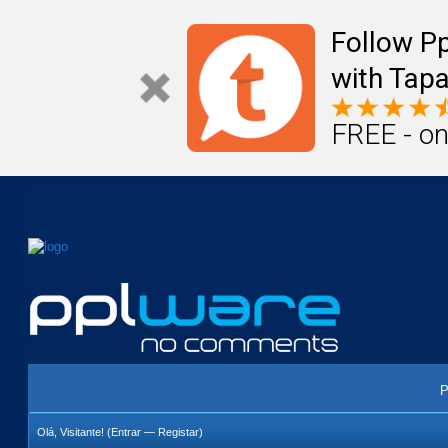
Mail
Úteis
Notícias
Vida
Compr
Follow P
with Tapa
FREE - on
P
Olá, Visitante! (
Entrar
—
Registar
)