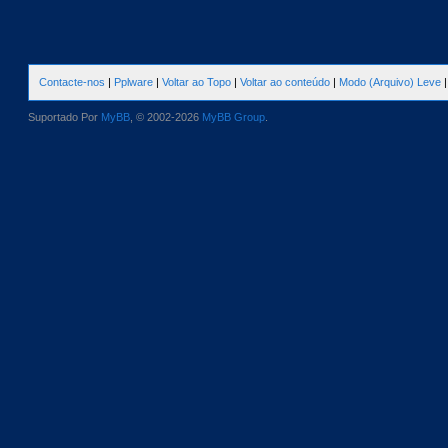
Contacte-nos
|
Pplware
|
Voltar ao Topo
|
Voltar ao conteúdo
|
Modo (Arquivo) Leve
Suportado Por
MyBB
, © 2002-2026
MyBB Group
.