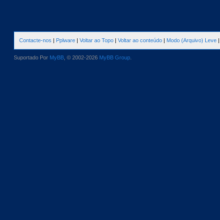
Contacte-nos
|
Pplware
|
Voltar ao Topo
|
Voltar ao conteúdo
|
Modo (Arquivo) Leve
Suportado Por
MyBB
, © 2002-2026
MyBB Group
.