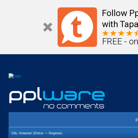
Mail
Úteis
Notícias
Vida
Compr
Follow P
with Tapa
FREE - on
P
Olá, Visitante! (
Entrar
—
Registar
)