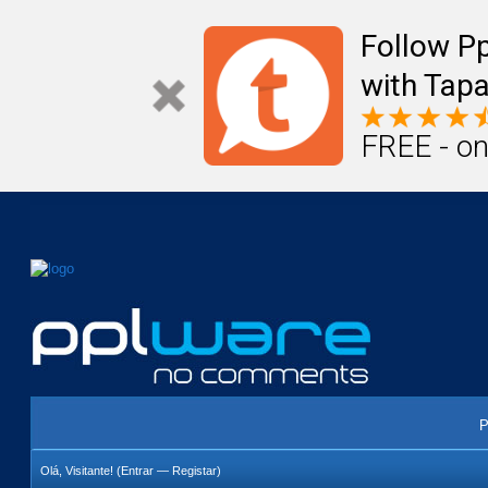
Mail
Úteis
Notícias
Vida
Compr
Follow P
with Tapa
FREE - on
P
Olá, Visitante! (
Entrar
—
Registar
)