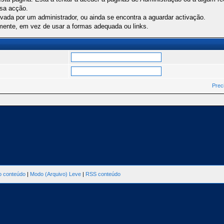
ssa acção.
ivada por um administrador, ou ainda se encontra a aguardar activação.
mente, em vez de usar a formas adequada ou links.
Prec
ao conteúdo
|
Modo (Arquivo) Leve
|
RSS conteúdo