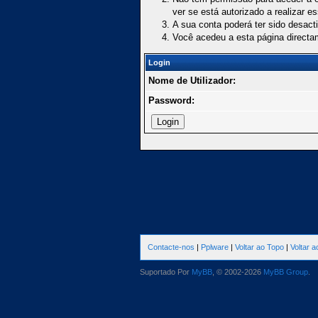
ver se está autorizado a realizar e
A sua conta poderá ter sido desact
Você acedeu a esta página directa
Login
Nome de Utilizador:
Password:
Contacte-nos
|
Pplware
|
Voltar ao Topo
|
Voltar 
Suportado Por
MyBB
, © 2002-2026
MyBB Group
.