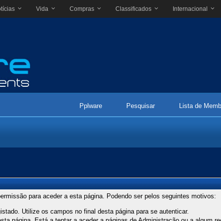
tícias
Vida
Compras
Classificados
Internacional
Pplware
Pesquisar
Lista de Memb
ermissão para aceder a esta página. Podendo ser pelos seguintes motivos:
stado. Utilize os campos no final desta página para se autenticar.
ta página. Está a tentar a aceder a páginas de Administração ou a algum re