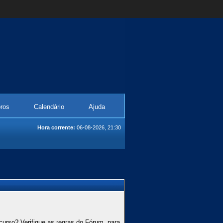
ros
Calendário
Ajuda
Hora corrente:
06-08-2026, 21:30
curso? Verifique as regras do Fórum, para