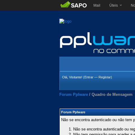
Mail
Úteis
No
Olá, Visitante! (
Entrar
—
Registar
)
Forum Pplware
/
Quadro de Mensagem
Forum Pplware
Não se encontra autenticado ou não tem p
Não se encontra autenticado ou regi
Não tem permissão para aceder a es