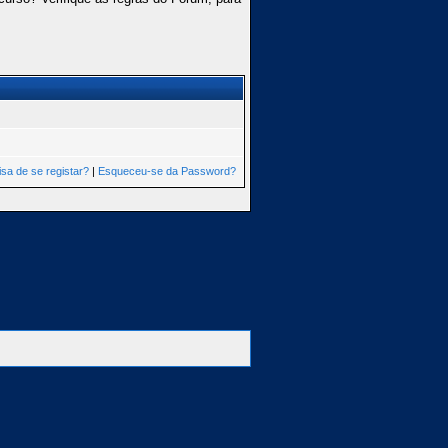
isa de se registar?
|
Esqueceu-se da Password?