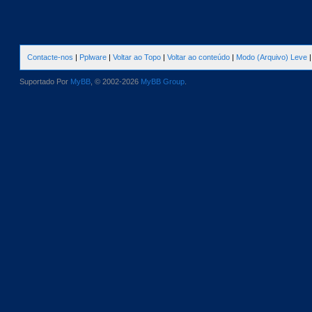
Contacte-nos
|
Pplware
|
Voltar ao Topo
|
Voltar ao conteúdo
|
Modo (Arquivo) Leve
Suportado Por
MyBB
, © 2002-2026
MyBB Group
.