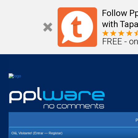
Mail
Úteis
Notícias
Vida
Compr
Follow P
with Tapa
FREE - on
P
Olá, Visitante! (
Entrar
—
Registar
)