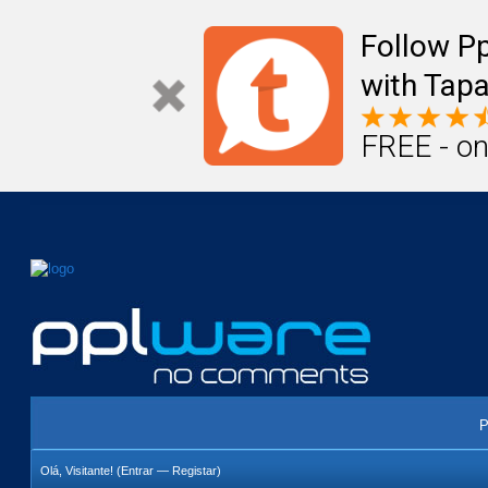
Mail
Úteis
Notícias
Vida
Compr
Follow P
with Tapa
FREE - on
P
Olá, Visitante! (
Entrar
—
Registar
)