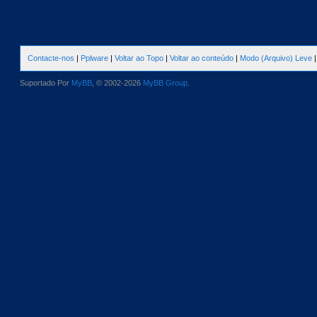
Contacte-nos
|
Pplware
|
Voltar ao Topo
|
Voltar ao conteúdo
|
Modo (Arquivo) Leve
Suportado Por
MyBB
, © 2002-2026
MyBB Group
.