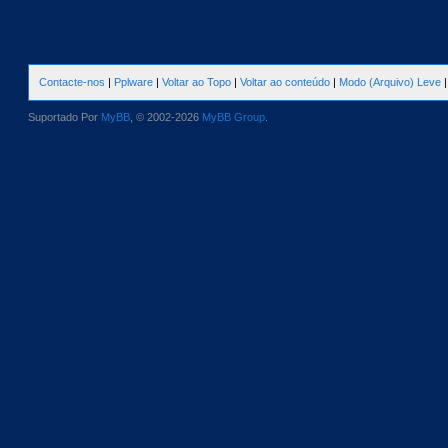
Contacte-nos
|
Pplware
|
Voltar ao Topo
|
Voltar ao conteúdo
|
Modo (Arquivo) Leve
Suportado Por
MyBB
, © 2002-2026
MyBB Group
.