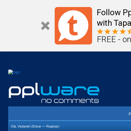
Mail
Úteis
Notícias
Vida
Compr
Follow P
with Tapa
FREE - on
P
Olá, Visitante! (
Entrar
—
Registar
)