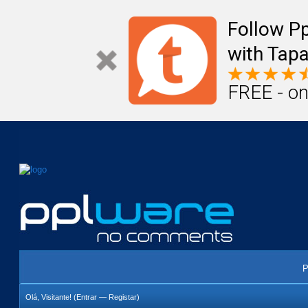
Mail
Úteis
Notícias
Vida
Compr
Follow P
with Tapa
FREE - on
P
Olá, Visitante! (
Entrar
—
Registar
)