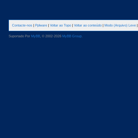
Contacte-nos
|
Pplware
|
Voltar ao Topo
|
Voltar ao conteúdo
|
Modo (Arquivo) Leve
Suportado Por
MyBB
, © 2002-2026
MyBB Group
.