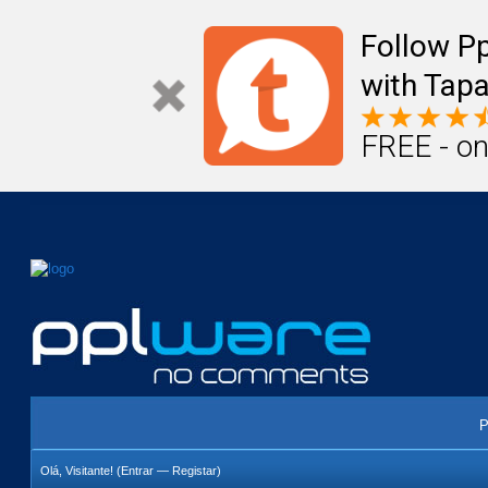
Mail
Úteis
Notícias
Vida
Compr
Follow P
with Tapa
FREE - on
P
Olá, Visitante! (
Entrar
—
Registar
)