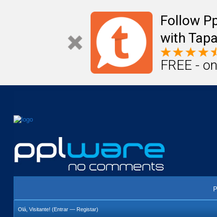
Mail
Úteis
Notícias
Vida
Compr
Follow P
with Tapa
FREE - on
P
Olá, Visitante! (
Entrar
—
Registar
)