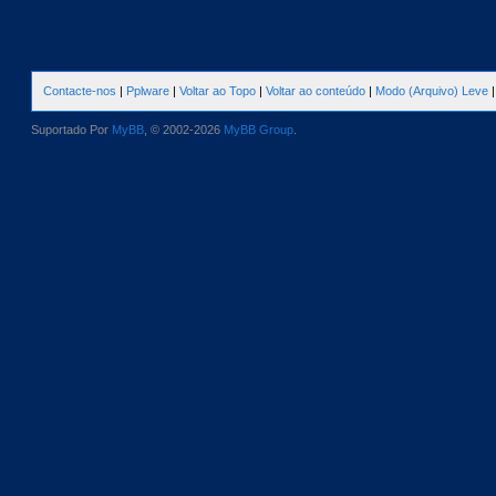
Contacte-nos
|
Pplware
|
Voltar ao Topo
|
Voltar ao conteúdo
|
Modo (Arquivo) Leve
Suportado Por
MyBB
, © 2002-2026
MyBB Group
.