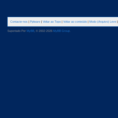
Contacte-nos
|
Pplware
|
Voltar ao Topo
|
Voltar ao conteúdo
|
Modo (Arquivo) Leve
Suportado Por
MyBB
, © 2002-2026
MyBB Group
.