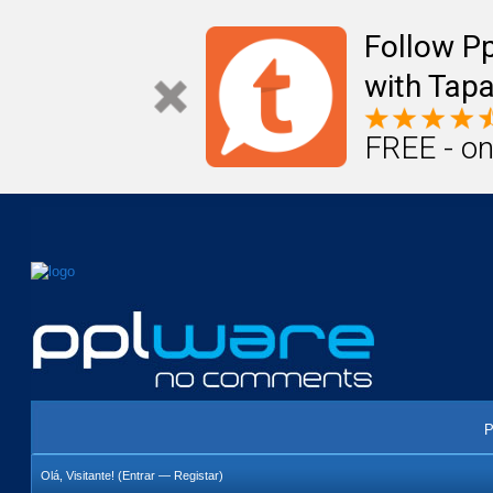
Mail
Úteis
Notícias
Vida
Compr
Follow P
with Tapa
FREE - on
P
Olá, Visitante! (
Entrar
—
Registar
)