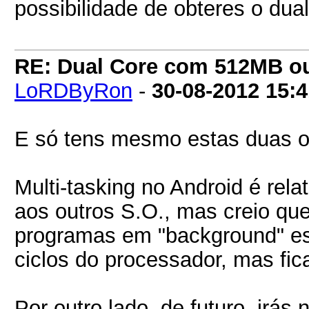
possibilidade de obteres o du
RE: Dual Core com 512MB o
LoRDByRon
-
30-08-2012
15:4
E só tens mesmo estas duas 
Multi-tasking no Android é re
aos outros S.O., mas creio qu
programas em "background" es
ciclos do processador, mas f
Por outro lado, de futuro, irá