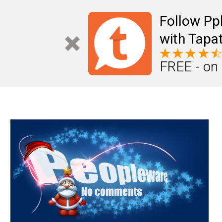
Mail
Úteis
Notícias
Vida
Compr
Follow Pp
with Tapat
FREE - on