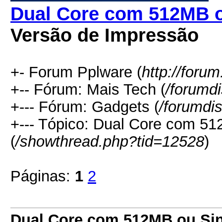
Dual Core com 512MB 
Versão de Impressão
+- Forum Pplware (
http://foru
+-- Fórum: Mais Tech (
/forumd
+--- Fórum: Gadgets (
/forumdi
+--- Tópico: Dual Core com 5
(
/showthread.php?tid=12528
)
Páginas:
1
2
Dual Core com 512MB ou Si