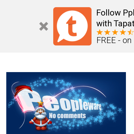
Mail
Úteis
Notícias
Vida
Compr
Follow Pp
with Tapat
FREE - on