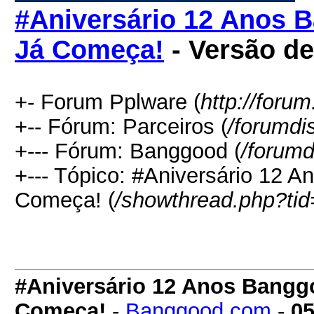
#Aniversário 12 Anos
Já Começa!
- Versão d
+- Forum Pplware (
http://foru
+-- Fórum: Parceiros (
/forumdi
+--- Fórum: Banggood (
/forumd
+--- Tópico: #Aniversário 12
Começa! (
/showthread.php?ti
#Aniversário 12 Anos Bang
Começa!
-
Banggood.com
-
05