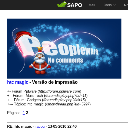
Mail
Úteis
No
htc magic
- Versão de Impressão
+- Forum Pplware (
http://forum.pplware.com
)
+-- Fórum: Mais Tech (
/forumdisplay.php?fid=11
)
+--- Fórum: Gadgets (
/forumdisplay.php?fid=15
)
+--- Tópico: htc magic (
/showthread.php?tid=5997
)
Páginas:
1
2
RE: htc magic
-
racoq
-
13-05-2010
22:40