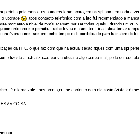
om perfeita.pelo menos os numeros k me apareçem na spl nao tem nada a v
iz o upgrade
após contacto telefonico com a htc fui recomendado a manda
ste momento a nivel de rom's acabam por ser todas iguais...tirando um ou out
 equipamento nao me permitiu...acho k vou mesmo ter k ir a lisboa tentar a r
o em évora,e nem sempre tenho tempo e disponibilidade para la ir,alem de k 
ualização da HTC, o que faz com que na actualização fiques com uma spl perfei
omo fizeste a actualização por via oficial e algo correu mal, pode ser que e
embro...é o k me vale..mas pronto,ou me contento com ele assim(visto k é m
MESMA COISA
ergunta.