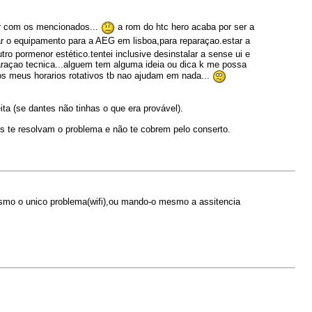
er com os mencionados...
a rom do htc hero acaba por ser a
r o equipamento para a AEG em lisboa,para reparaçao.estar a
ro pormenor estético.tentei inclusive desinstalar a sense ui e
eparaçao tecnica...alguem tem alguma ideia ou dica k me possa
os meus horarios rotativos tb nao ajudam em nada...
ta (se dantes não tinhas o que era provável).
les te resolvam o problema e não te cobrem pelo conserto.
esmo o unico problema(wifi),ou mando-o mesmo a assitencia