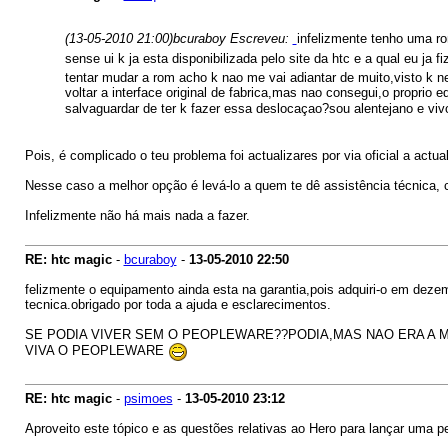
(13-05-2010 21:00)
bcuraboy Escreveu:
infelizmente tenho uma r
sense ui k ja esta disponibilizada pelo site da htc e a qual eu ja f
tentar mudar a rom acho k nao me vai adiantar de muito,visto k ne
voltar a interface original de fabrica,mas nao consegui,o proprio
salvaguardar de ter k fazer essa deslocaçao?sou alentejano e viv
Pois, é complicado o teu problema foi actualizares por via oficial a act
Nesse caso a melhor opção é levá-lo a quem te dê assistência técnica, c
Infelizmente não há mais nada a fazer.
RE: htc magic
-
bcuraboy
-
13-05-2010
22:50
felizmente o equipamento ainda esta na garantia,pois adquiri-o em dez
tecnica.obrigado por toda a ajuda e esclarecimentos.
SE PODIA VIVER SEM O PEOPLEWARE??PODIA,MAS NAO ERA A 
VIVA O PEOPLEWARE
RE: htc magic
-
psimoes
-
13-05-2010
23:12
Aproveito este tópico e as questões relativas ao Hero para lançar uma p