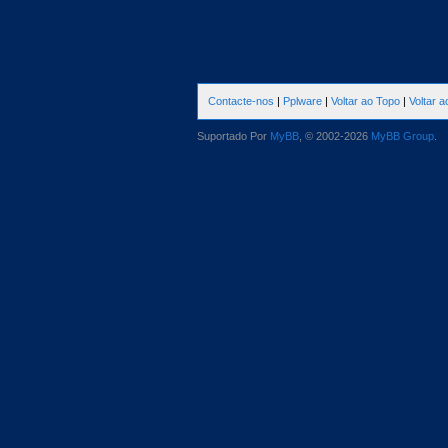
Contacte-nos
|
Pplware
|
Voltar ao Topo
|
Voltar 
Suportado Por
MyBB
, © 2002-2026
MyBB Group
.