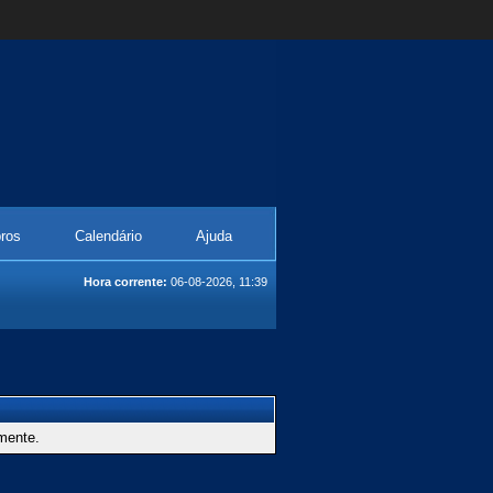
ros
Calendário
Ajuda
Hora corrente:
06-08-2026, 11:39
amente.