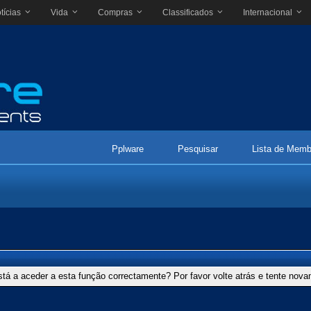
tícias
Vida
Compras
Classificados
Internacional
Pplware
Pesquisar
Lista de Memb
stá a aceder a esta função correctamente? Por favor volte atrás e tente nov