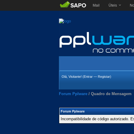
Mail
Úteis
No
Olá, Visitante! (
Entrar
—
Registar
)
Forum Pplware
/
Quadro de Mensagem
Forum Pplware
Incompatibilidade de código autorizado. E