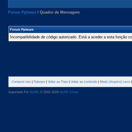
Forum Pplware
/
Quadro de Mensagem
Forum Pplware
Incompatibilidade de código autorizado. Está a aceder a esta função c
Contacte-nos
|
Pplware
|
Voltar ao Topo
|
Voltar ao conteúdo
|
Modo (Arquivo) Leve
Suportado Por
MyBB
, © 2002-2026
MyBB Group
.