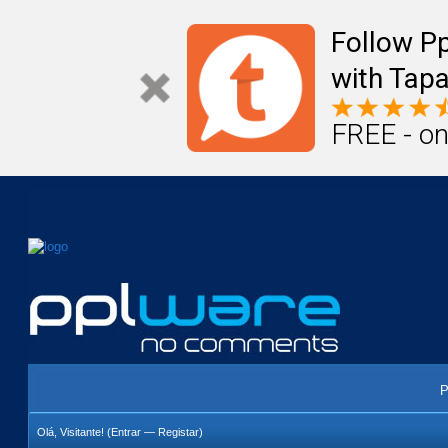
Mail
Úteis
Notícias
Vida
Compr
Follow P
with Tapa
FREE - on
P
Olá, Visitante! (
Entrar
—
Registar
)